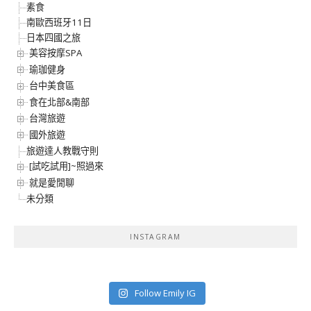
素食
南歐西班牙11日
日本四國之旅
美容按摩SPA
瑜珈健身
台中美食區
食在北部&南部
台灣旅遊
國外旅遊
旅遊達人教戰守則
[試吃試用]~照過來
就是愛閒聊
未分類
INSTAGRAM
Follow Emily IG