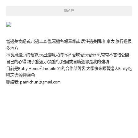
關於我
當過美食記者,出過二本書,寫遍各報章雜誌 居住過美國/加拿大,旅行過很
多地方
擅長用最少的預算,玩出最精采的行程 愛吃愛玩愛分享,常常不吝惜公開
自己的心得 親子旅遊,小資旅行,跟團或自助遊都是我的強項
目前是Baby Home和mobile01的合作部落客 大家快來跟著達人Emily吃
喝玩樂省錢遊吧!
聯絡我: painichun@gmail.com