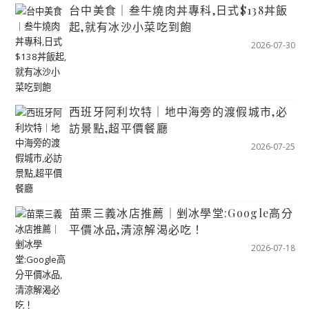
台中美食｜叁牛燒肉丼專科,日式$138丼飯
起,就有冰沙小菜吃到飽
2026-07-30
西班牙阿利坎特｜地中海旁的渡假城市,必
訪景點,超平價餐廳
2026-07-25
苗栗三義冰店推薦｜剉冰學堂:Google高分
平價冰品,清涼解渴必吃！
2026-07-18