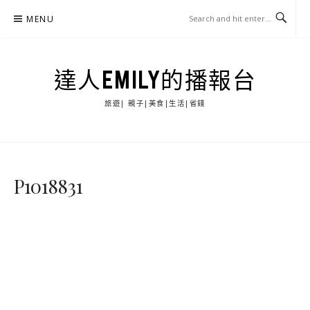
Skip
MENU
to
content
達人EMILY的播報台
旅遊| 親子|美食|生活|省錢
P1018831