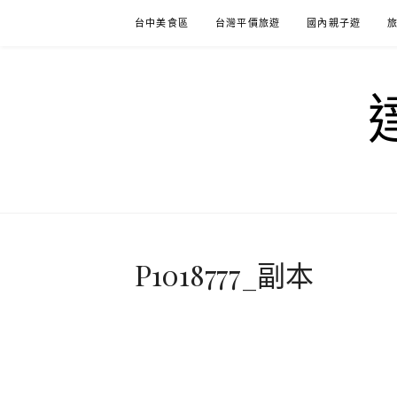
Skip
台中美食區
台灣平價旅遊
國內親子遊
to
content
P1018777_副本