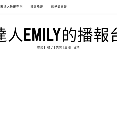
旅遊達人教戰守則
國外旅遊
就是愛閒聊
達人EMILY的播報
旅遊| 親子|美食|生活|省錢