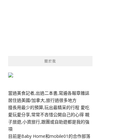
關於我
當過美食記者,出過二本書,寫遍各報章雜誌
居住過美國/加拿大,旅行過很多地方
擅長用最少的預算,玩出最精采的行程 愛吃
愛玩愛分享,常常不吝惜公開自己的心得 親
子旅遊,小資旅行,跟團或自助遊都是我的強
項
目前是Baby Home和mobile01的合作部落