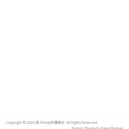
Copyright © 2026 達人Emily的播報台. All Rights Reserved.
Boston Theme by
FameThemes