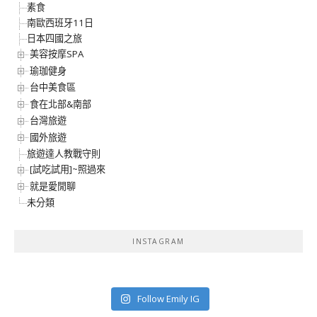
素食
南歐西班牙11日
日本四國之旅
美容按摩SPA
瑜珈健身
台中美食區
食在北部&南部
台灣旅遊
國外旅遊
旅遊達人教戰守則
[試吃試用]~照過來
就是愛閒聊
未分類
INSTAGRAM
Follow Emily IG