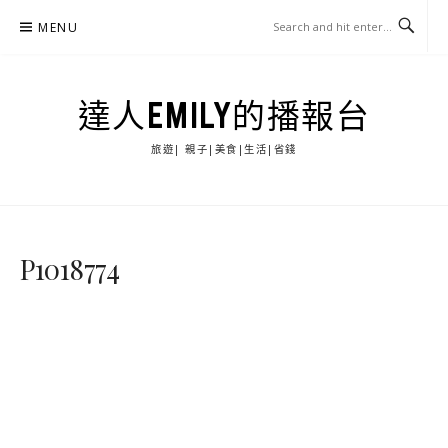
Skip
MENU
to
content
達人EMILY的播報台
旅遊| 親子|美食|生活|省錢
P1018774