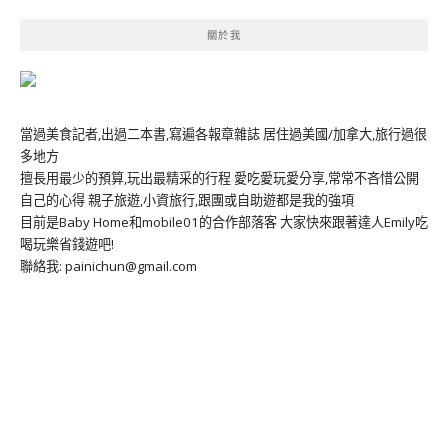
關於我
當過美食記者,出過二本書,寫遍各報章雜誌 居住過美國/加拿大,旅行過很
多地方
擅長用最少的預算,玩出最精采的行程 愛吃愛玩愛分享,常常不吝惜公開
自己的心得 親子旅遊,小資旅行,跟團或自助遊都是我的強項
目前是Baby Home和mobile01的合作部落客 大家快來跟著達人Emily吃
喝玩樂省錢遊吧!
聯絡我: painichun@gmail.com