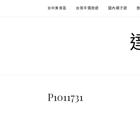
Skip
台中美食區
台灣平價旅遊
國內親子遊
to
content
P1011731