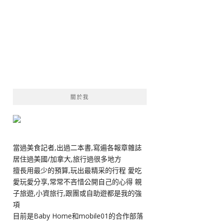
關於我
當過美食記者,出過二本書,寫遍各報章雜誌
居住過美國/加拿大,旅行過很多地方
擅長用最少的預算,玩出最精采的行程 愛吃
愛玩愛分享,常常不吝惜公開自己的心得 親
子旅遊,小資旅行,跟團或自助遊都是我的強
項
目前是Baby Home和mobile01的合作部落