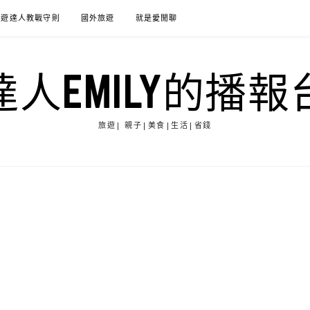
旅遊達人教戰守則
國外旅遊
就是愛閒聊
達人EMILY的播報
旅遊| 親子|美食|生活|省錢