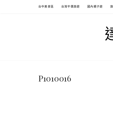
Skip
台中美食區
台灣平價旅遊
國內親子遊
to
content
P1010016