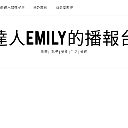
旅遊達人教戰守則
國外旅遊
就是愛閒聊
達人EMILY的播報
旅遊| 親子|美食|生活|省錢