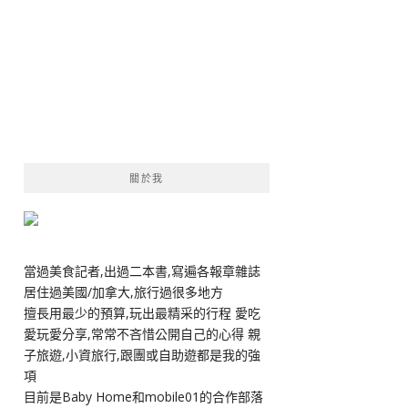
關於我
當過美食記者,出過二本書,寫遍各報章雜誌
居住過美國/加拿大,旅行過很多地方
擅長用最少的預算,玩出最精采的行程 愛吃
愛玩愛分享,常常不吝惜公開自己的心得 親
子旅遊,小資旅行,跟團或自助遊都是我的強
項
目前是Baby Home和mobile01的合作部落