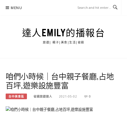
Skip
MENU
to
content
達人EMILY的播報台
旅遊| 親子|美食|生活|省錢
咱們小時候｜台中親子餐廳,占地
百坪,遊樂設施豐富
台中美食區
省錢旅遊達人
2021-05-02
0