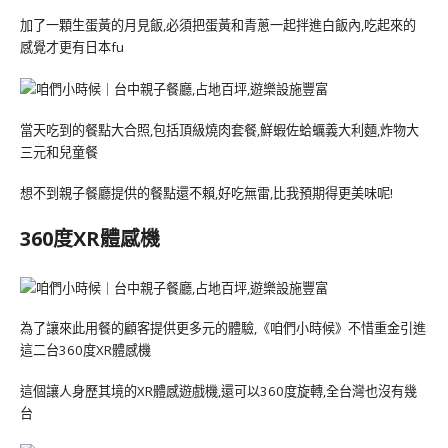
加了一顆生蛋黃的月見飯,必須把蛋黃和青蔥一起拌進白飯內,吃起來的
感覺才更有日本fu
當天吃到的餐點大合照,包括頂級燒肉套餐,鮮蝦佐蛤蠣義大利麵,炸物大
三元和兒童餐
想不到親子餐廳提供的餐點還不賴,好吃無雷,比我預期得更美味呢!
360度XR體感機
為了讓來此用餐的顧客提供更多元的體驗,《咱們小時候》不惜重金引進
這二台360度XR體感機
這個讓人身歷其境的XR體感遊戲機,還可以360度旋轉,全台灣也沒有幾
台