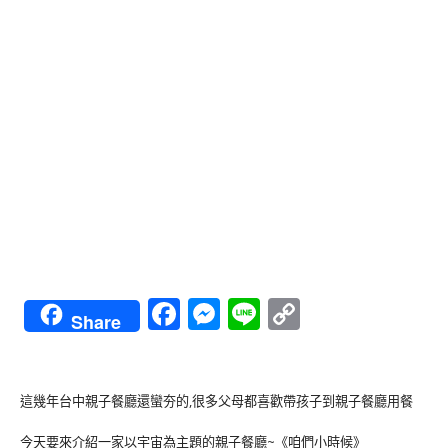
Facebook
Messenger
Line
Copy
Share
Link
這幾年台中親子餐廳還蠻夯的,很多父母都喜歡帶孩子到親子餐廳用餐
今天要來介紹一家以宇宙為主題的親子餐廳~《咱們小時候》