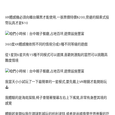
XR體感機必須向櫃台購票才能使用,一張票價特價$200,旁邊的騎乘式投
幣玩具才是$10
360度XR體感機依照不同的情境分成3種不同等級的遊戲
從1星到6星共有15種不同模式可以選擇,喜歡刺激點的當然可以挑戰高
難度情境
我當天小小試玩了一下最簡單的一星模式,要先戴上VR眼鏡才能開始玩
🕹
我體驗的是海底探險,椅子會隨著螢幕左右上下搖晃,非常有身歷其境的
感覺
體驗起來類似我在環球影城玩的哈利波特,或者是尚順育樂世界進擊的巨