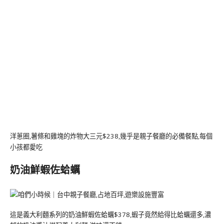
洋蔥圈,薯條和雞塊的炸物大三元$238,幾乎是親子餐廳的必備餐點,每個
小孩都愛吃
奶油鮮蝦佐蛤蠣
這是義大利麵系列的奶油鮮蝦佐蛤蠣$378,蝦子竟然給得比蛤蠣還多,濃