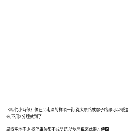
《咱們小時候》位在北屯區的祥順一街,從太原路或廓子路都可以彎進
來,不用2分鐘就到了
周遭空地不少,找停車位都不成問題,所以開車來此很方便🅿️