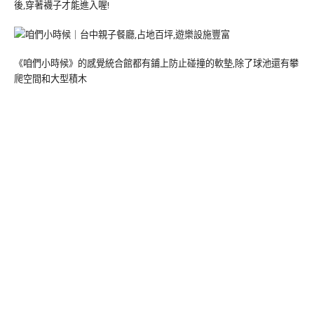
後,穿著襪子才能進入喔!
《咱們小時候》的感覺統合館都有鋪上防止碰撞的軟墊,除了球池還有攀
爬空間和大型積木