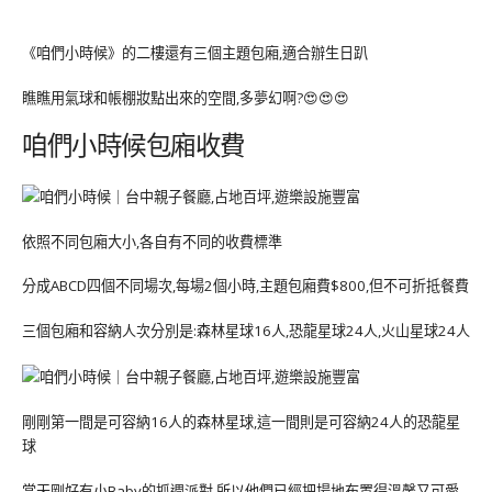
《咱們小時候》的二樓還有三個主題包廂,適合辦生日趴
瞧瞧用氣球和帳棚妝點出來的空間,多夢幻啊?😍😍😍
咱們小時候包廂收費
依照不同包廂大小,各自有不同的收費標準
分成ABCD四個不同場次,每場2個小時,主題包廂費$800,但不可折抵餐費
三個包廂和容納人次分別是:森林星球16人,恐龍星球24人,火山星球24人
剛剛第一間是可容納16人的森林星球,這一間則是可容納24人的恐龍星
球
當天剛好有小Baby的抓週派對,所以他們已經把場地布置得溫馨又可愛