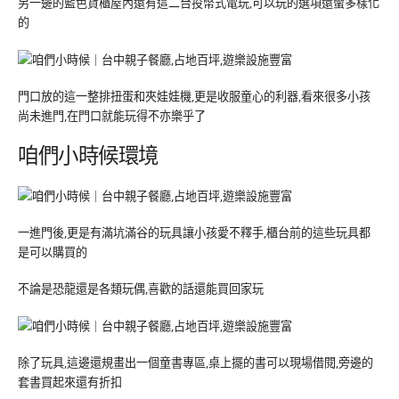
另一邊的藍色貨櫃屋內還有這二台投幣式電玩,可以玩的選項還蠻多樣化
的
門口放的這一整排扭蛋和夾娃娃機,更是收服童心的利器,看來很多小孩
尚未進門,在門口就能玩得不亦樂乎了
咱們小時候環境
一進門後,更是有滿坑滿谷的玩具讓小孩愛不釋手,櫃台前的這些玩具都
是可以購買的
不論是恐龍還是各類玩偶,喜歡的話還能買回家玩
除了玩具,這邊還規畫出一個童書專區,桌上擺的書可以現場借閱,旁邊的
套書買起來還有折扣