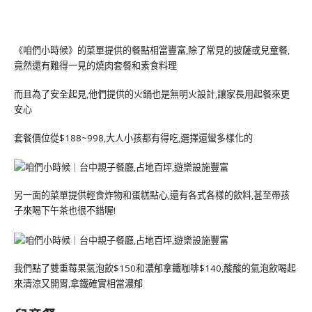
《咱們小時候》的菜單提供的餐點相當豐富,除了常見的披薩或兒童餐,
竟然還有難得一見的燒肉套餐和素食料理
而且為了安全起見,他們提供的火鍋也是無明火設計,讓家長用起餐來更
安心
套餐價位從$188~998,大人小孩都有得吃,選擇還蠻多樣化的
另一面的菜單提供輕食炸物和蛋糕點心,還有各式各樣的飲料,甚至帶孩
子來喝下午茶也很不錯喔!
我們點了雙重莓果氣泡飲$150和濃郁拿鐵咖啡$140,酸酸的氣泡飲喝起
來清涼又開胃,拿鐵確實相當濃郁