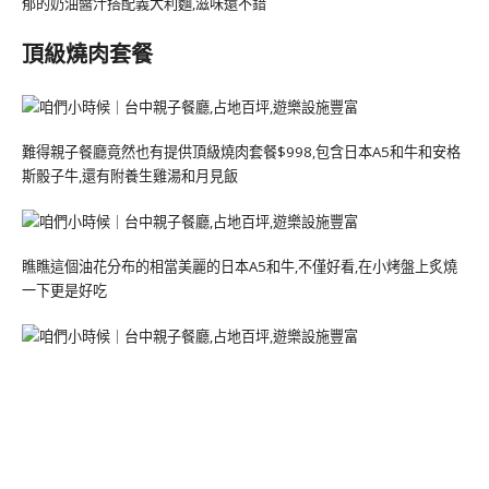
郁的奶油醬汁搭配義大利麵,滋味還不錯
頂級燒肉套餐
難得親子餐廳竟然也有提供頂級燒肉套餐$998,包含日本A5和牛和安格
斯骰子牛,還有附養生雞湯和月見飯
瞧瞧這個油花分布的相當美麗的日本A5和牛,不僅好看,在小烤盤上炙燒
一下更是好吃