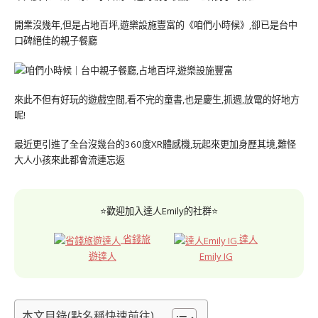
開業沒幾年,但是占地百坪,遊樂設施豐富的《咱們小時候》,卻已是台中
口碑絕佳的親子餐廳
來此不但有好玩的遊戲空間,看不完的童書,也是慶生,抓週,放電的好地方
呢!
最近更引進了全台沒幾台的360度XR體感機,玩起來更加身歷其境,難怪
大人小孩來此都會流連忘返
⭐歡迎加入達人Emily的社群⭐
省錢旅
達人
遊達人
Emily IG
本文目錄(點名稱快速前往)