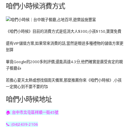
咱們小時候消費方式
《咱們小時候》目前的消費方式是低消大人$300,小孩$150,寶寶免費
還有VIP儲值方案,如果常來消費的話,當然是贈送多種禮物的儲值方案更
划算
畢竟Google的2000多則評價,還能高達4.3分,他們確實是廣受肯定的親
子餐廳👍
若擔心夏天太熱或想找個雨天備案,那麼推薦你來《咱們小時候》,小孩
一定開心到不要不要的🥰
咱們小時候地址
🏠: 台中市北屯區祥順一街45號
📞: (04)2439-2106