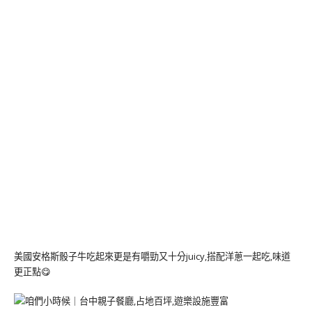
美國安格斯骰子牛吃起來更是有嚼勁又十分juicy,搭配洋蔥一起吃,味道
更正點😋