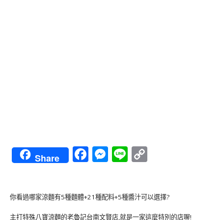
Facebook
Messenger
Line
Copy
Share
Link
你看過哪家涼麵有5種麵體+21種配料+5種醬汁可以選擇?
主打特殊八寶涼麵的老魯記台南文賢店,就是一家這麼特別的店喔!