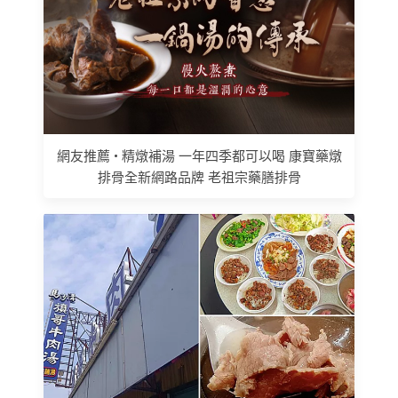
網友推薦 • 精燉補湯 一年四季都可以喝 康寶藥燉
排骨全新網路品牌 老祖宗藥膳排骨