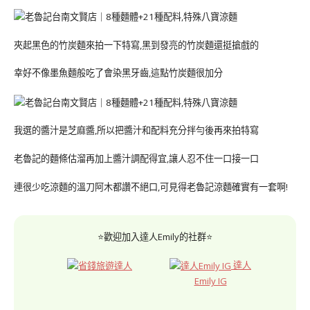
夾起黑色的竹炭麵來拍一下特寫,黑到發亮的竹炭麵還挺搶戲的
幸好不像墨魚麵般吃了會染黑牙齒,這點竹炭麵很加分
我選的醬汁是芝麻醬,所以把醬汁和配料充分拌勻後再來拍特寫
老魯記的麵條估溜再加上醬汁調配得宜,讓人忍不住一口接一口
連很少吃涼麵的溫刀阿木都讚不絕口,可見得老魯記涼麵確實有一套啊!
⭐歡迎加入達人Emily的社群⭐
達人
Emily IG