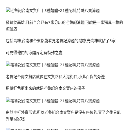
發跡於高雄,目前全台已有7家分店的老魯記涼麵,可說是一家獨具一格的
涼麵店
包括高雄,台南和台東都能看見老魯記涼麵的蹤跡,光高雄就佔了5家
可見得他們的涼麵肯定有特殊之處
老魯記台南文賢店就位在文賢路和大港街口,小北百貨的旁邊
用桃紅色框出來的就是老魯記台南文賢店的攤子
由於主打外賣形式,所以老魯記台南文賢店是沒有座位的,買了之後只能
外帶回家吃