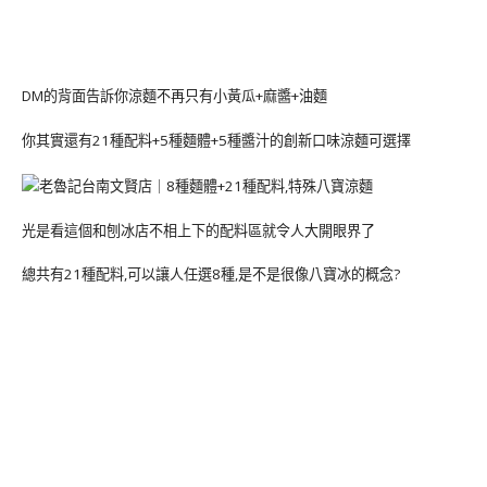
DM的背面告訴你涼麵不再只有小黃瓜+麻醬+油麵
你其實還有21種配料+5種麵體+5種醬汁的創新口味涼麵可選擇
光是看這個和刨冰店不相上下的配料區就令人大開眼界了
總共有21種配料,可以讓人任選8種,是不是很像八寶冰的概念?