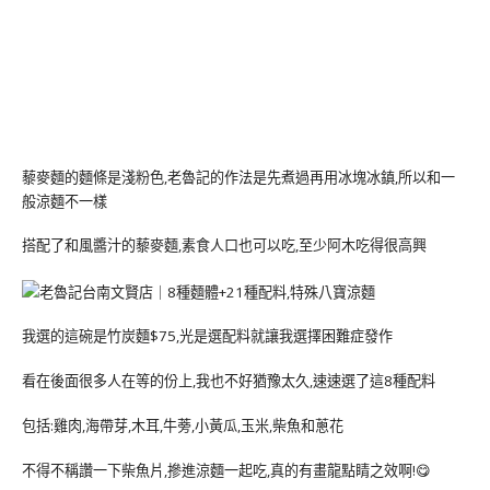
藜麥麵的麵條是淺粉色,老魯記的作法是先煮過再用冰塊冰鎮,所以和一
般涼麵不一樣
搭配了和風醬汁的藜麥麵,素食人口也可以吃,至少阿木吃得很高興
我選的這碗是竹炭麵$75,光是選配料就讓我選擇困難症發作
看在後面很多人在等的份上,我也不好猶豫太久,速速選了這8種配料
包括:雞肉,海帶芽,木耳,牛蒡,小黃瓜,玉米,柴魚和蔥花
不得不稱讚一下柴魚片,摻進涼麵一起吃,真的有畫龍點睛之效啊!😋