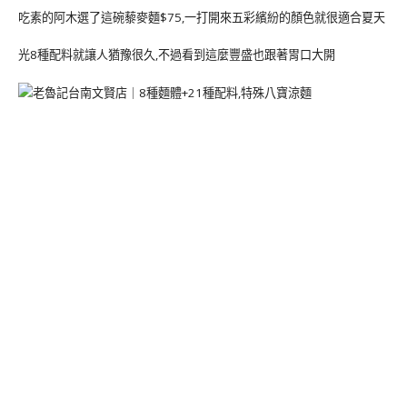
吃素的阿木選了這碗藜麥麵$75,一打開來五彩繽紛的顏色就很適合夏天
光8種配料就讓人猶豫很久,不過看到這麼豐盛也跟著胃口大開