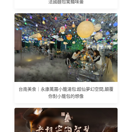
法國麵包驚豔味蕾
台南美食｜永康萬霧小籠湯包:超仙夢幻空間,顛覆
你對小籠包的想像