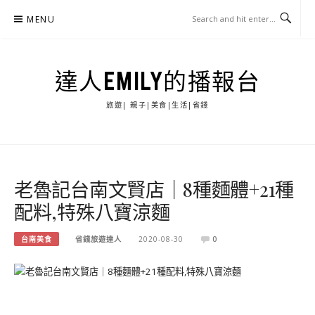
Skip
MENU
to
content
達人EMILY的播報台
旅遊| 親子|美食|生活|省錢
老魯記台南文賢店｜8種麵體+21種
配料,特殊八寶涼麵
台南美食
省錢旅遊達人
2020-08-30
0