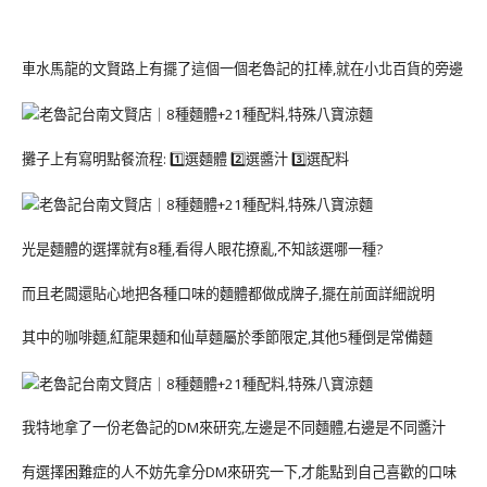
車水馬龍的文賢路上有擺了這個一個老魯記的扛棒,就在小北百貨的旁邊
攤子上有寫明點餐流程: 1️⃣選麵體 2️⃣選醬汁 3️⃣選配料
光是麵體的選擇就有8種,看得人眼花撩亂,不知該選哪一種?
而且老闆還貼心地把各種口味的麵體都做成牌子,擺在前面詳細說明
其中的咖啡麵,紅龍果麵和仙草麵屬於季節限定,其他5種倒是常備麵
我特地拿了一份老魯記的DM來研究,左邊是不同麵體,右邊是不同醬汁
有選擇困難症的人不妨先拿分DM來研究一下,才能點到自己喜歡的口味