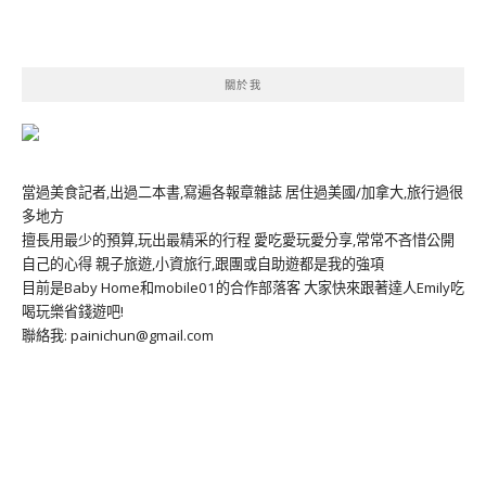
關於我
當過美食記者,出過二本書,寫遍各報章雜誌 居住過美國/加拿大,旅行過很
多地方
擅長用最少的預算,玩出最精采的行程 愛吃愛玩愛分享,常常不吝惜公開
自己的心得 親子旅遊,小資旅行,跟團或自助遊都是我的強項
目前是Baby Home和mobile01的合作部落客 大家快來跟著達人Emily吃
喝玩樂省錢遊吧!
聯絡我: painichun@gmail.com