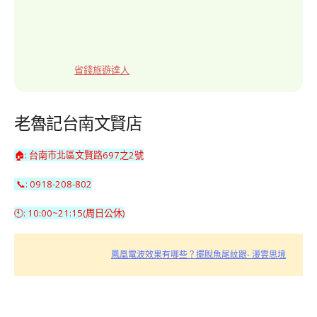
省錢旅遊達人
老魯記台南文賢店
🏠: 台南市北區文賢路697之2號
📞: 0918-208-802
🕙: 10:00~21:15(周日公休)
鳳凰電波效果有哪些？擺脫魚尾紋跟- 漫雲思境