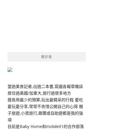
關於我
當過美食記者,出過二本書,寫遍各報章雜誌
居住過美國/加拿大,旅行過很多地方
擅長用最少的預算,玩出最精采的行程 愛吃
愛玩愛分享,常常不吝惜公開自己的心得 親
子旅遊,小資旅行,跟團或自助遊都是我的強
項
目前是Baby Home和mobile01的合作部落