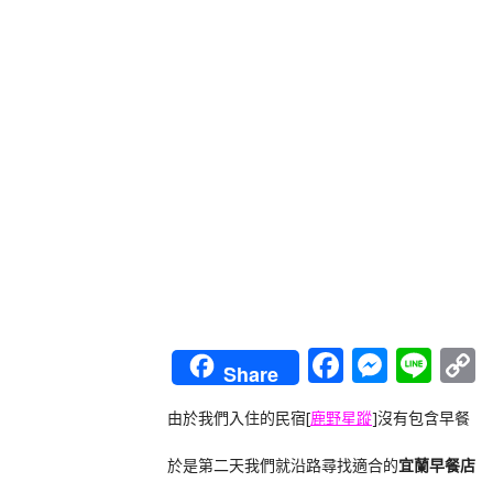
Faceboo
Messe
Lin
Share
L
由於我們入住的民宿[
鹿野星蹤
]沒有包含早餐
於是第二天我們就沿路尋找適合的
宜蘭早餐店