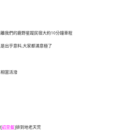
距離我們的鹿野星蹤民宿大約10分鐘車程
是出乎意料,大家都滿意極了
來相當活潑
[
初早餐
]排到地老天荒