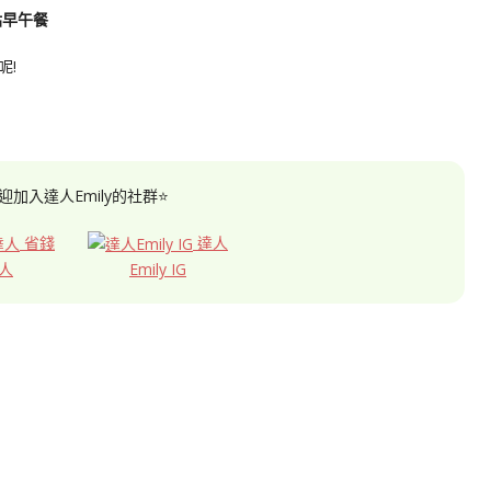
咕早午餐
呢!
迎加入達人Emily的社群⭐
省錢
達人
人
Emily IG