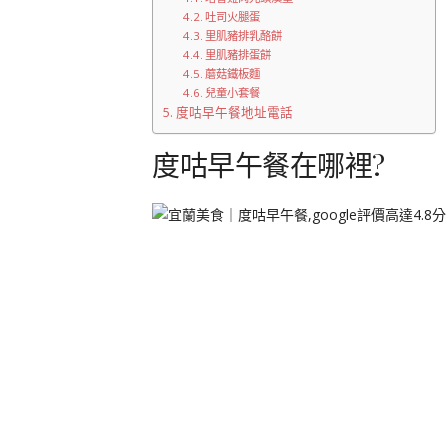
吐司火腿蛋
里肌豬排乳酪餅
里肌豬排蛋餅
蘑菇鐵板麵
兒童小套餐
度咕早午餐地址電話
度咕早午餐在哪裡?