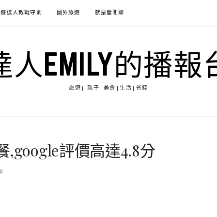
旅遊達人教戰守則
國外旅遊
就是愛閒聊
達人EMILY的播報
旅遊| 親子|美食|生活|省錢
oogle評價高達4.8分
0