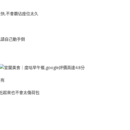
快,不會霸佔座位太久
也請自己動手倒
盡有
,吃起來也不會太傷荷包