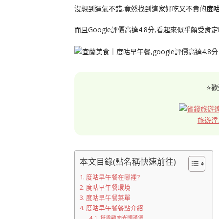
沒想到運氣不錯,竟然找到這家好吃又不貴的
度
而且Google評價高達4.8分,看起來似乎頗受肯定
⭐歡
旅遊達
本文目錄(點名稱快速前往)
度咕早午餐在哪裡?
度咕早午餐環境
度咕早午餐菜單
度咕早午餐餐點介紹
塔香雞肉光頭漢堡