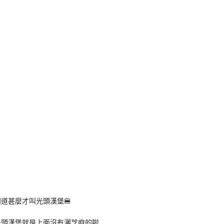
道甚麼才叫光頭漢堡🍔
光頭漢堡就是上面沒有灑芝麻的啦