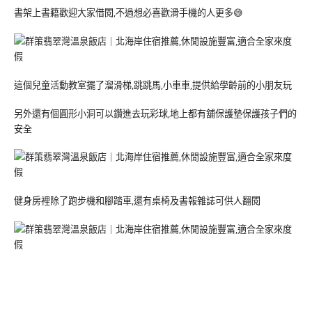
書架上書籍歡迎大家借閱,不過想必喜歡滑手機的人更多😅
這個兒童活動教室擺了溜滑梯,跳跳馬,小車車,提供給學齡前的小朋友玩
另外還有個圓形小洞可以鑽進去玩彩球,地上都有舖保護墊保護孩子們的
安全
健身房裡除了跑步機和腳踏車,還有桌椅及書報雜誌可供人翻閱