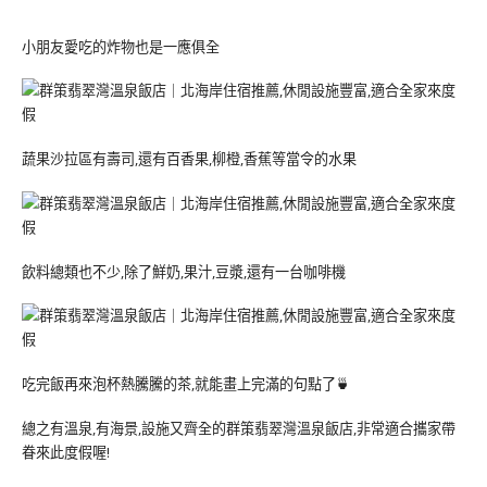
小朋友愛吃的炸物也是一應俱全
蔬果沙拉區有壽司,還有百香果,柳橙,香蕉等當令的水果
飲料總類也不少,除了鮮奶,果汁,豆漿,還有一台咖啡機
吃完飯再來泡杯熱騰騰的茶,就能畫上完滿的句點了🍵
總之有溫泉,有海景,設施又齊全的群策翡翠灣溫泉飯店,非常適合攜家帶
眷來此度假喔!