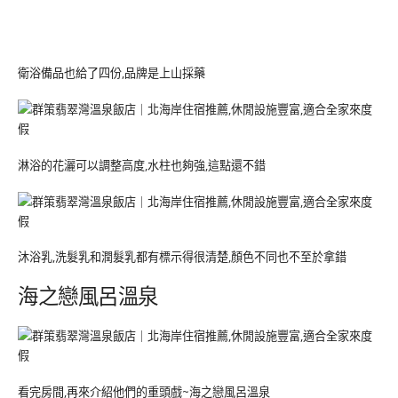
衛浴備品也給了四份,品牌是上山採藥
淋浴的花灑可以調整高度,水柱也夠強,這點還不錯
沐浴乳,洗髮乳和潤髮乳都有標示得很清楚,顏色不同也不至於拿錯
海之戀風呂溫泉
看完房間,再來介紹他們的重頭戲~海之戀風呂溫泉