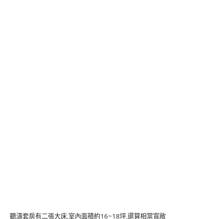
聽濤套房有二張大床,室內面積約16~18坪,還算相當寬敞