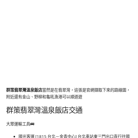
群策翡翠灣溫泉飯店
當然是在翡翠灣，這張是官網擷取下來的路線圖，
附近還有金山、野柳和龜吼漁港可以順道遊
群策翡翠灣溫泉飯店交通
大眾運輸工具🚌
國光客運 [1815 台北－金青中心] 台北車站東三門出口直行往國