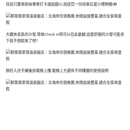
目前只要來粉絲專業打卡或追蹤IG,就送您一份括香石當小禮物喔!🎁
大廳休息區的沙發,等候Check in時可以在此歇腳,這麼舒服的沙發可能坐
下就不想起來了吧?
辦好入住手續後搭電梯上樓,電梯上方還有不同樓層的使用說明