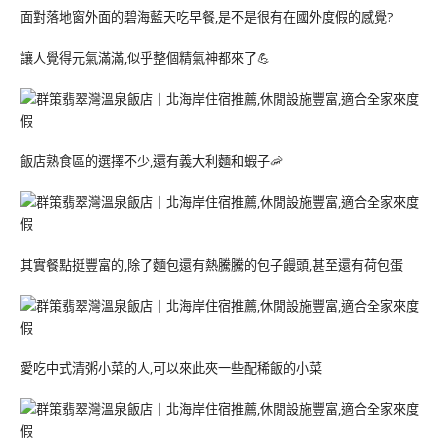
面對落地窗外面的碧海藍天吃早餐,是不是很有在國外度假的感覺?
讓人覺得元氣滿滿,似乎整個精氣神都來了💪
飯店熟食區的選擇不少,還有義大利麵和蝦子🦐
其實餐點挺豐富的,除了麵包還有熱騰騰的包子饅頭,甚至還有荷包蛋
愛吃中式清粥小菜的人,可以來此夾一些配稀飯的小菜