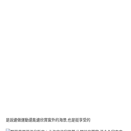
是說邊做運動還能邊欣賞窗外的海景,也是挺享受的