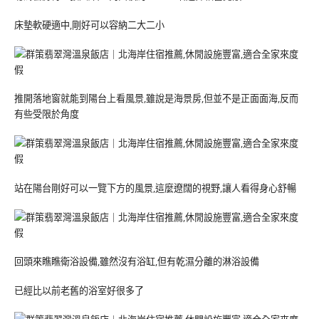
床墊軟硬適中,剛好可以容納二大二小
推開落地窗就能到陽台上看風景,雖說是海景房,但並不是正面面海,反而
有些受限於角度
站在陽台剛好可以一覽下方的風景,這麼遼闊的視野,讓人看得身心舒暢
回頭來瞧瞧衛浴設備,雖然沒有浴缸,但有乾濕分離的淋浴設備
已經比以前老舊的浴室好很多了