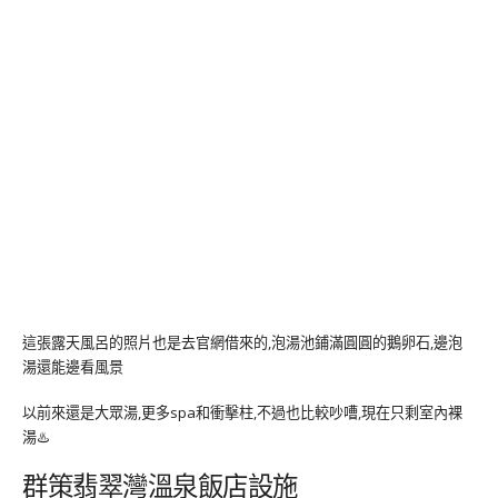
這張露天風呂的照片也是去官網借來的,泡湯池鋪滿圓圓的鵝卵石,邊泡
湯還能邊看風景
以前來還是大眾湯,更多spa和衝擊柱,不過也比較吵嘈,現在只剩室內裸
湯♨️
群策翡翠灣溫泉飯店設施