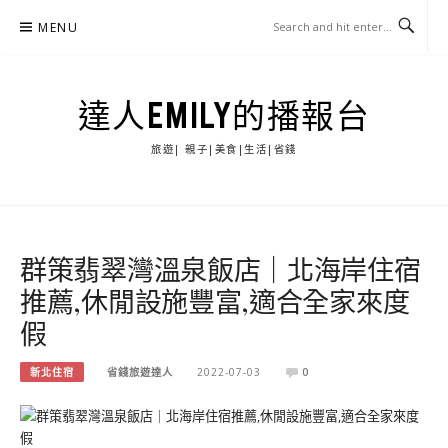
Skip
MENU
to
content
達人EMILY的播報台
旅遊| 親子|美食|生活|省錢
群策翡翠灣溫泉飯店｜北海岸住宿
推薦,休閒設施豐富,適合全家來度
假
新北住宿
省錢旅遊達人
2022-07-03
0