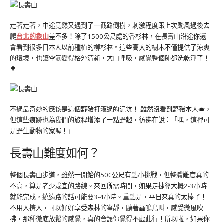
走著走著，中途竟然又遇到了一截路倒樹，刺激程度跟上次颱風過後去
爬
台北的象山
差不多！除了1500公尺處的香杉林，在長壽山沿途你還
會看到很多日本人以前種植的柳杉林。這些高大的樹木不僅提供了涼爽
的環境，也讓空氣變得格外清新，大口呼吸，感覺整個肺都洗乾淨了！
🌳
不過最奇妙的應該是這個野豬打滾過的泥坑！ 雖然沒看到野豬本人🐗，
但這些痕跡也為我們的旅程增添了一點野趣，彷彿在說：「嘿，這裡可
是野生動物的家喔！」
長壽山難度如何？
整個長壽山步道，雖然一開始的500公尺有點小挑戰，但整體難度真的
不高，算是老少咸宜的路線。來回所需時間，如果走捷徑大概2-3小時
就能完成，繞遠路的話可能要3-4小時。重點是，平日來真的太棒了！
不用人擠人，可以好好享受森林的寧靜，聽著蟲鳴鳥叫，感受微風吹
拂，那種徹底放鬆的感覺，真的會讓你覺得不虛此行！所以啦，如果你