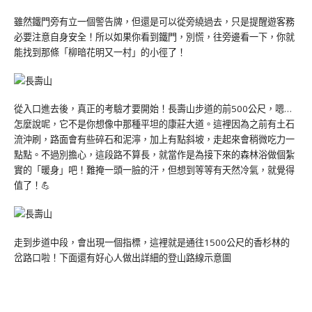
雖然鐵門旁有立一個警告牌，但還是可以從旁繞過去，只是提醒遊客務
必要注意自身安全！所以如果你看到鐵門，別慌，往旁邊看一下，你就
能找到那條「柳暗花明又一村」的小徑了！
從入口進去後，真正的考驗才要開始！長壽山步道的前500公尺，嗯…
怎麼說呢，它不是你想像中那種平坦的康莊大道。這裡因為之前有土石
流沖刷，路面會有些碎石和泥濘，加上有點斜坡，走起來會稍微吃力一
點點。不過別擔心，這段路不算長，就當作是為接下來的森林浴做個紮
實的「暖身」吧！難掩一頭一臉的汗，但想到等等有天然冷氣，就覺得
值了！💪
走到步道中段，會出現一個指標，這裡就是通往1500公尺的香杉林的
岔路口啦！下面還有好心人做出詳細的登山路線示意圖