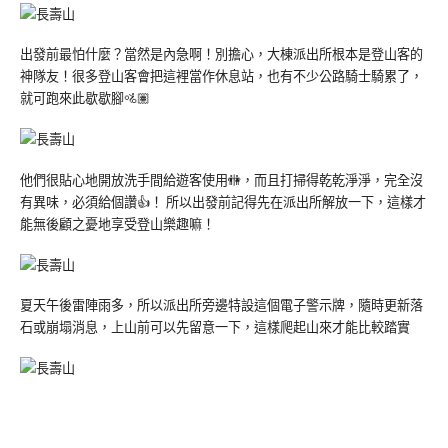
出發前最怕什麼？當然是內急啊！別擔心，大棟派出所根本是登山客的
神隊友！很多登山客會把這裡當作休息站，也有不少公路騎士騎累了，
就可跑來此歇歇腳🚵🏽
他們很貼心地開放洗手間給遊客使用🚻，而且打掃得乾乾淨淨，完全沒
有異味，必須給個讚👍！ 所以出發前記得先在派出所解放一下，這樣才
能無後顧之憂地享受登山樂趣嘛！
夏天午後雷陣雨多，所以派出所旁邊特設這個電子警示牌，隨時更新落
石或崩塌消息，上山前可以先留意一下，這樣爬起山來才能比較踏實