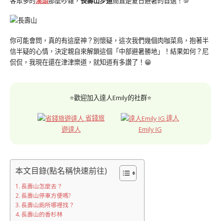
客眾多的
溪頭
那麼吵雜，
長壽山步道
簡直是夏日避暑的首選！💯
你可能會問，真的有這麼神？別懷疑，這次我們幾個肉咖菜鳥，抱著半
信半疑的心情，決定親自來解鎖這個「中部避暑勝地」！結果如何？尼
侃侃，我現在還在津津樂道，就知道有多讚了！😁
⭐歡迎加入達人Emily的社群⭐
省錢旅
達人
遊達人
Emily IG
本文目錄(點名稱快速前往)
長壽山怎麼去？
長壽山停車方便嗎?
長壽山廁所哪裡找？
長壽山的香杉林