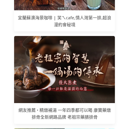
宜蘭蘇澳海景咖啡 | 笑ㄟcafe,情人灣第一排,超浪
漫約會秘境
網友推薦 • 精燉補湯 一年四季都可以喝 康寶藥燉
排骨全新網路品牌 老祖宗藥膳排骨