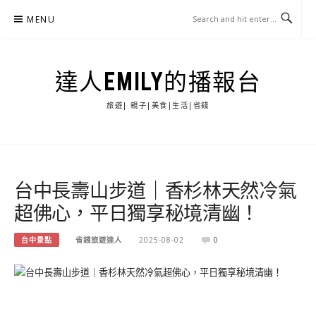
Skip
MENU
to
content
達人EMILY的播報台
旅遊| 親子|美食|生活|省錢
台中長壽山步道｜香杉林天然冷氣
超佛心，平日獨享秘境清幽！
台中景點
省錢旅遊達人
2025-08-02
0