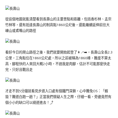
從這個地圖就能清楚看到長壽山的主要景點和距離，包括香杉林、孟宗
竹林等，還有抵達長壽山的制高點1860公尺後，還能繼續延伸前往大
崠山或鳶嘴山的路徑
看好今日的爬山路徑之後，我們就要開始起登了👩‍🦯‍➡️，長壽山全長2.3
公里，三角點位在1860公尺處，所以之前被稱為1860峰，難度不算太
高，腳程快的人來回大概2小時，不過我是肉腳，估計不可能那麼快走
完，只好且戰且走
才走不到5分鐘就看見步道入口處有個鐵門深鎖，心中難免OS：「蝦
毀？難道白跑一趟？」正當我們懷疑人生之際，仔細一看，旁邊竟然有
個小小的缺口可以繞道進去！⤴️