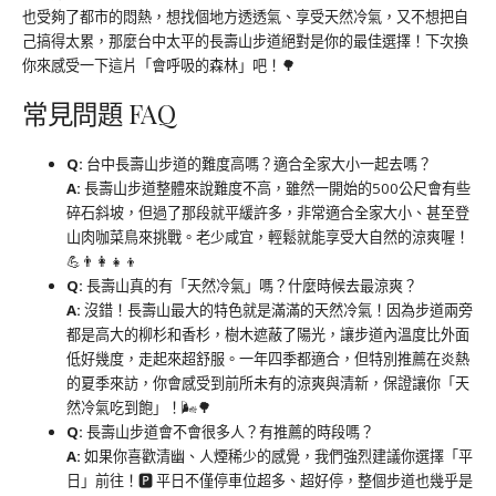
也受夠了都市的悶熱，想找個地方透透氣、享受天然冷氣，又不想把自
己搞得太累，那麼台中太平的長壽山步道絕對是你的最佳選擇！下次換
你來感受一下這片「會呼吸的森林」吧！🌳
常見問題 FAQ
Q:
台中長壽山步道的難度高嗎？適合全家大小一起去嗎？
A:
長壽山步道整體來說難度不高，雖然一開始的500公尺會有些
碎石斜坡，但過了那段就平緩許多，非常適合全家大小、甚至登
山肉咖菜鳥來挑戰。老少咸宜，輕鬆就能享受大自然的涼爽喔！
💪👨‍👩‍👧‍👦
Q:
長壽山真的有「天然冷氣」嗎？什麼時候去最涼爽？
A:
沒錯！長壽山最大的特色就是滿滿的天然冷氣！因為步道兩旁
都是高大的柳杉和香杉，樹木遮蔽了陽光，讓步道內溫度比外面
低好幾度，走起來超舒服。一年四季都適合，但特別推薦在炎熱
的夏季來訪，你會感受到前所未有的涼爽與清新，保證讓你「天
然冷氣吃到飽」！🌬️🌳
Q:
長壽山步道會不會很多人？有推薦的時段嗎？
A:
如果你喜歡清幽、人煙稀少的感覺，我們強烈建議你選擇「平
日」前往！🅿️ 平日不僅停車位超多、超好停，整個步道也幾乎是