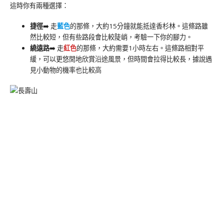
這時你有兩種選擇：
捷徑
➡️ 走
藍色
的那條，大約15分鐘就能抵達香杉林。這條路雖
然比較短，但有些路段會比較陡峭，考驗一下你的腳力。
繞遠路
➡️ 走
紅色
的那條，大約需要1小時左右。這條路相對平
緩，可以更悠閒地欣賞沿途風景，但時間會拉得比較長，據說遇
見小動物的機率也比較高