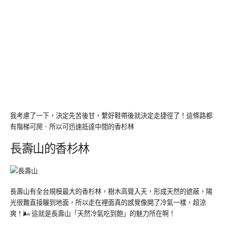
我考慮了一下，決定先苦後甘，繫好鞋帶後就決定走捷徑了！這條路都
有階梯可爬．所以可迅速抵達中間的香杉林
長壽山的香杉林
長壽山有全台規模最大的香杉林，樹木高聳入天，形成天然的遮蔽，陽
光很難直接曬到地面，所以走在裡面真的感覺像開了冷氣一樣，超涼
爽！🌬️ 這就是長壽山「天然冷氣吃到飽」的魅力所在啊！