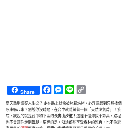
Facebook
Messenger
Line
Copy
Share
Link
夏天熱到懷疑人生🥵？ 走在路上就像被烤箱烘烤，心浮氣躁到只想找個
冰庫躲起來？別說你沒聽過，在台中就隱藏著一個「天然冷氣房」！系
底，我說的就是台中和平區的
長壽山步道
！這裡不僅海拔不算高，路程
也不會讓你走到鐵腿，更棒的是，沿途都能享受森林的涼爽，也不像遊