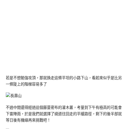
若是不想勉強攻頂，那就換走這條平坦的小路下山，看起來似乎是比另
一條陡上的階梯容易多了
不過中間還得經過這個藤蔓密布的灌木叢，考量到下午有極高的可能會
下雷陣雨，於是我們就選擇了繞道往回走的平緩路徑，剩下的後半部就
等日後有機緣再來挑戰吧！