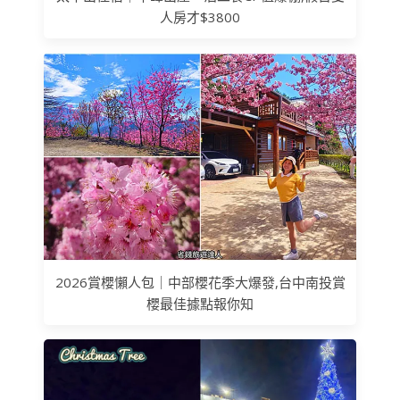
人房才$3800
2026賞櫻懶人包｜中部櫻花季大爆發,台中南投賞
櫻最佳據點報你知