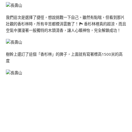
我們這次是選擇了捷徑，想說挑戰一下自己。雖然有點喘，但看到那片
壯觀的香杉林時，所有辛苦都煙消雲散了！🏞️ 香杉林裡真的超涼，而且
空氣中瀰漫著一股獨特的木頭清香，讓人心曠神怡，完全解鎖成功！
樹幹上還訂了這個「香杉林」的牌子，上面就有寫著標高1500米的高
度