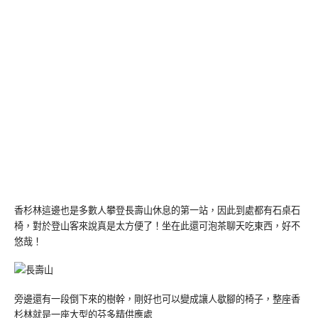
香杉林這邊也是多數人攀登長壽山休息的第一站，因此到處都有石桌石
椅，對於登山客來說真是太方便了！坐在此還可泡茶聊天吃東西，好不
悠哉！
旁邊還有一段倒下來的樹幹，剛好也可以變成讓人歇腳的椅子，整座香
杉林就是一座大型的芬多精供應處