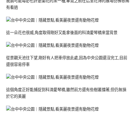
我猜可能每必也許是蘭花的某一種,畢竟之前在后里花博的展場彷彿依稀
有看過
這一朵花也很威,角度取得剛好又能拿後面的科湳愛琴橋來當背景
從景觀天池往下望,剛好有人把車停放此處,因為中央公園還沒完工,目前
還很容易停車
這個角度正好能捕捉到科湳愛琴橋,雖然前方還有些樹叢擋著,但仍無損
於它的美麗