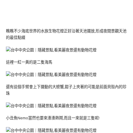
瞧瞧不少海底世界的水族生物花燈正好沿著天池擺放,形成夜間景觀天池
的最佳點綴
這裡一紅一黃的是二隻海馬
還有這個手臂會上下擺動的大螃蟹,鉗子上夾著的可能是前面貝殼內的珍
珠
小丑魚Nemo當然也要來湊湊熱鬧,而且一來就是三隻呢!