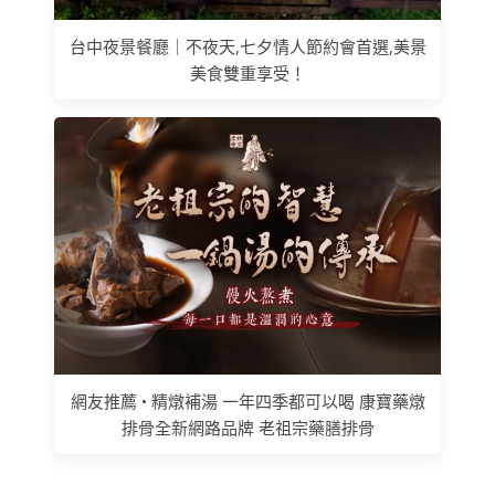
台中夜景餐廳｜不夜天,七夕情人節約會首選,美景
美食雙重享受！
網友推薦 • 精燉補湯 一年四季都可以喝 康寶藥燉
排骨全新網路品牌 老祖宗藥膳排骨