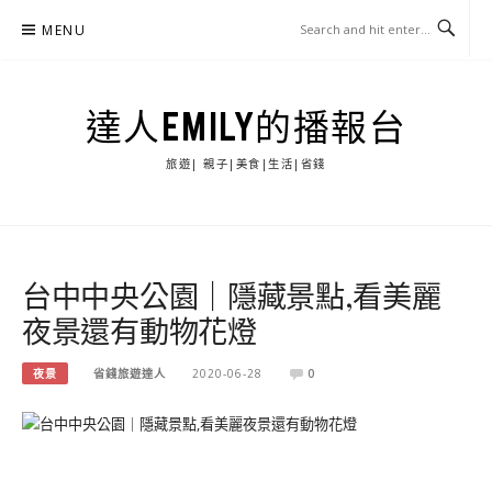
Skip
MENU
to
content
達人EMILY的播報台
旅遊| 親子|美食|生活|省錢
台中中央公園｜隱藏景點,看美麗
夜景還有動物花燈
夜景
省錢旅遊達人
2020-06-28
0