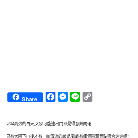
Facebook
Messenger
Line
Copy
Share
Link
火傘高張的白天,大家可能連出門都覺得意興闌珊
只有太陽下山後才有一絲清涼的感覺,到底有哪個隱藏景點適合走走呢?