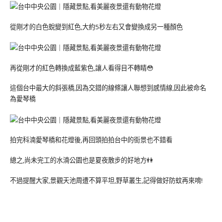
從剛才的白色蛻變到紅色,大約5秒左右又會變換成另一種顏色
再從剛才的紅色轉換成藍紫色,讓人看得目不轉睛😳
這個台中最大的斜張橋,因為交錯的線條讓人聯想到感情線,因此被命名
為愛琴橋
拍完科湳愛琴橋和花燈後,再回頭拍拍台中的街景也不錯看
總之,尚未完工的水湳公園也是夏夜散步的好地方👫
不過提醒大家,景觀天池周遭不算平坦,野草叢生,記得做好防蚊再來唷!