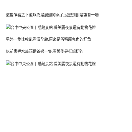
這隻乍看之下還以為是展翅的燕子,沒想到卻是誤會一場
另外一隻比較能看清全貌,原來是俗稱魔鬼魚的魟魚
以前家裡水族箱還養過一隻,看著倒是挺親切的