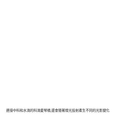
連接中科和水湳的科湳愛琴橋,還會隨著燈光投射產生不同的光影變化