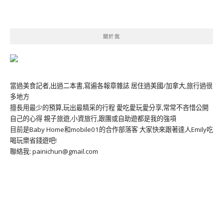
關於我
當過美食記者,出過二本書,寫遍各報章雜誌 居住過美國/加拿大,旅行過很
多地方
擅長用最少的預算,玩出最精采的行程 愛吃愛玩愛分享,常常不吝惜公開
自己的心得 親子旅遊,小資旅行,跟團或自助遊都是我的強項
目前是Baby Home和mobile01的合作部落客 大家快來跟著達人Emily吃
喝玩樂省錢遊吧!
聯絡我: painichun@gmail.com