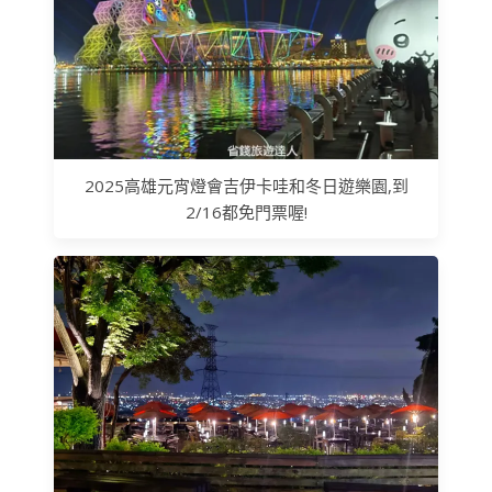
2025高雄元宵燈會吉伊卡哇和冬日遊樂園,到
2/16都免門票喔!