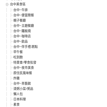
台中美食區
台中~牛排
台中~便當簡餐
親子餐廳
台中~主題餐廳
台中~鐵板燒
台中~咖啡店
台中~飲品
台中~伴手禮.糕點
早午餐
吃到飽
特賣會/零食批發
台中~夜市美食
原住民風味餐
炸雞
台中~茶藝館
清粥小菜/粥品
懶人包
日本料理
素食