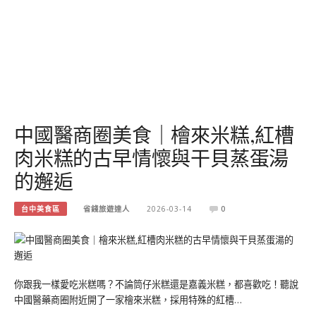
中國醫商圈美食｜檜來米糕,紅槽
肉米糕的古早情懷與干貝蒸蛋湯
的邂逅
台中美食區
省錢旅遊達人
2026-03-14
0
你跟我一樣愛吃米糕嗎？不論筒仔米糕還是嘉義米糕，都喜歡吃！聽說
中國醫藥商圈附近開了一家檜來米糕，採用特殊的紅槽…