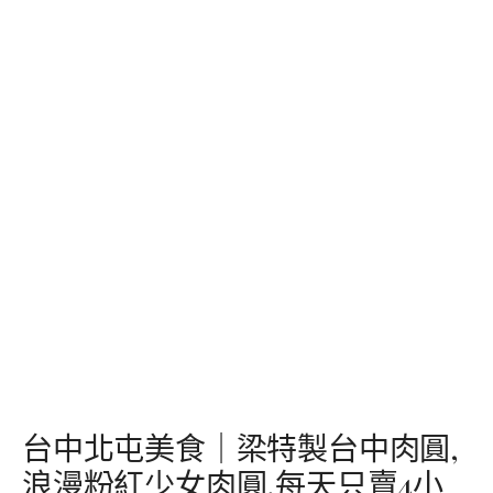
台中北屯美食｜梁特製台中肉圓,
浪漫粉紅少女肉圓,每天只賣4小