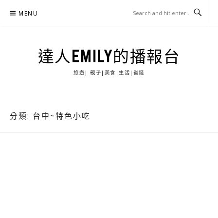
Skip
MENU
to
content
達人EMILY的播報台
旅遊| 親子|美食|生活|省錢
分類:
台中~特色小吃