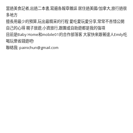
當過美食記者,出過二本書,寫遍各報章雜誌 居住過美國/加拿大,旅行過很
多地方
擅長用最少的預算,玩出最精采的行程 愛吃愛玩愛分享,常常不吝惜公開
自己的心得 親子旅遊,小資旅行,跟團或自助遊都是我的強項
目前是Baby Home和mobile01的合作部落客 大家快來跟著達人Emily吃
喝玩樂省錢遊吧!
聯絡我: painichun@gmail.com