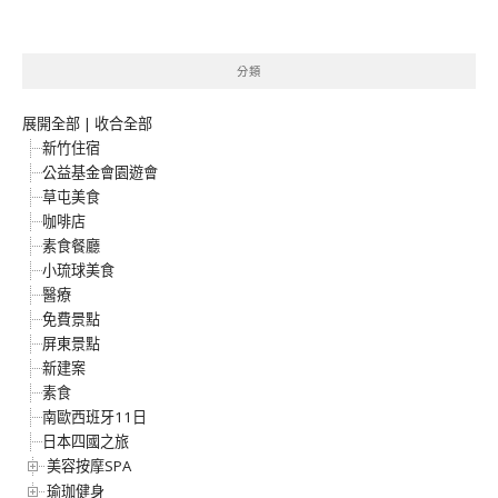
分類
展開全部
|
收合全部
新竹住宿
公益基金會園遊會
草屯美食
咖啡店
素食餐廳
小琉球美食
醫療
免費景點
屏東景點
新建案
素食
南歐西班牙11日
日本四國之旅
美容按摩SPA
瑜珈健身