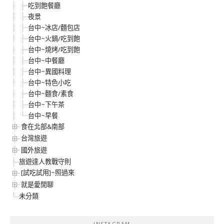
吃到飽餐廳
夜景
台中~冰店/麵包店
台中~火鍋/吃到飽
台中~燒烤/吃到飽
台中~中餐廳
台中~異國料理
台中~特色小吃
台中~麵食/素食
台中~下午茶
台中~早餐
食在北部&南部
台灣旅遊
國外旅遊
旅遊達人教戰守則
[試吃試用]~照過來
就是愛閒聊
未分類
INSTAGRAM