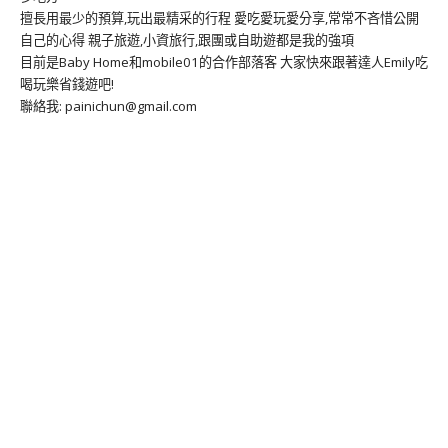
擅長用最少的預算,玩出最精采的行程 愛吃愛玩愛分享,常常不吝惜公開
自己的心得 親子旅遊,小資旅行,跟團或自助遊都是我的強項
目前是Baby Home和mobile01的合作部落客 大家快來跟著達人Emily吃
喝玩樂省錢遊吧!
聯絡我: painichun@gmail.com