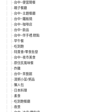
台中~便當簡餐
親子餐廳
台中~主題餐廳
台中~鐵板燒
台中~咖啡店
台中~飲品
台中~伴手禮.糕點
早午餐
吃到飽
特賣會/零食批發
台中~夜市美食
原住民風味餐
炸雞
台中~茶藝館
清粥小菜/粥品
懶人包
日本料理
素食
吃到飽餐廳
夜景