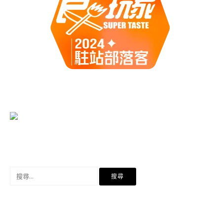
搜
尋
關
鍵
字: