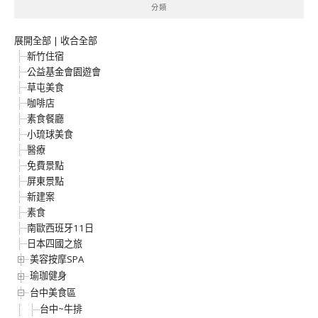
分類
展開全部
|
收合全部
新竹住宿
公益基金會園遊會
草屯美食
咖啡店
素食餐廳
小琉球美食
醫療
免費景點
屏東景點
新建案
素食
南歐西班牙11日
日本四國之旅
美容按摩SPA
瑜珈健身
台中美食區
台中~牛排