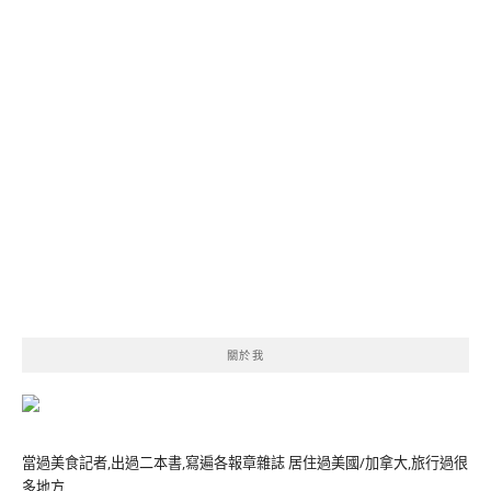
關於我
當過美食記者,出過二本書,寫遍各報章雜誌 居住過美國/加拿大,旅行過很
多地方