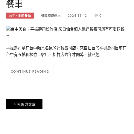
餐車
台中~主題餐廳
省錢旅遊達人
2024-11-12
0
平祿壽司是在台中頗具名氣的迴轉壽司店，來自仙台的平祿壽司目前在
台中有五權和松竹二家店，松竹店去年才開幕，就已經…
CONTINUE READING
文
較舊的文章
章
導
覽