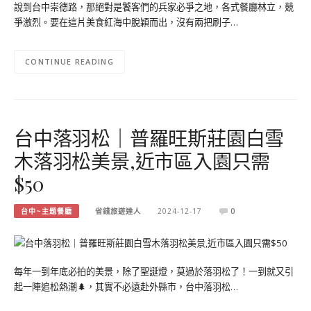
說到台中崇德路，那絕對是饕客們的兵家必爭之地，各式餐廳林立，競
爭激烈。要在這片美食紅海中脫穎而出，沒有兩把刷子…
CONTINUE READING
台中落羽松｜普羅旺斯莊園白雪
木落羽松美景,近市區入園只需
$50
台中~主題餐廳
省錢旅遊達人
2024-12-17
0
每年一到年底必拍的美景，除了聖誕燈，莫過於落羽松了！一到就又引
起一陣追松熱潮🌲，其實不必遠赴外縣市，台中落羽松…