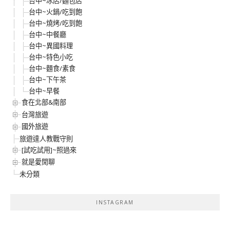
台中~冰店/麵包店
台中~火鍋/吃到飽
台中~燒烤/吃到飽
台中~中餐廳
台中~異國料理
台中~特色小吃
台中~麵食/素食
台中~下午茶
台中~早餐
食在北部&南部
台灣旅遊
國外旅遊
旅遊達人教戰守則
[試吃試用]~照過來
就是愛閒聊
未分類
INSTAGRAM