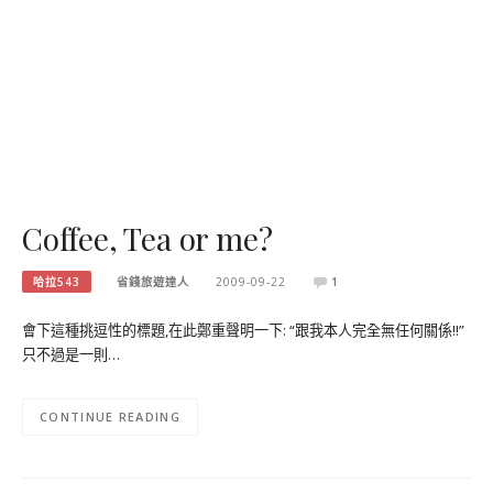
Coffee, Tea or me?
哈拉543
省錢旅遊達人
2009-09-22
1
會下這種挑逗性的標題,在此鄭重聲明一下: “跟我本人完全無任何關係!!”
只不過是一則…
CONTINUE READING