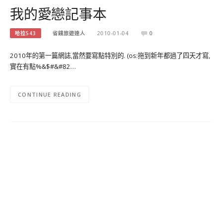
我的愛戀記事本
哈拉543
省錢旅遊達人
2010-01-04
0
2010年的第一篇網誌,當然要寫點特別的. (os:拖到新年都過了四天才寫,
實在有點%&$#&#82…
CONTINUE READING