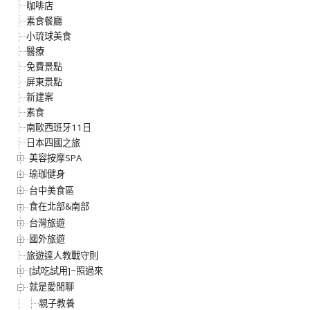
咖啡店
素食餐廳
小琉球美食
醫療
免費景點
屏東景點
新建案
素食
南歐西班牙11日
日本四國之旅
美容按摩SPA
瑜珈健身
台中美食區
食在北部&南部
台灣旅遊
國外旅遊
旅遊達人教戰守則
[試吃試用]~照過來
就是愛閒聊
親子教養