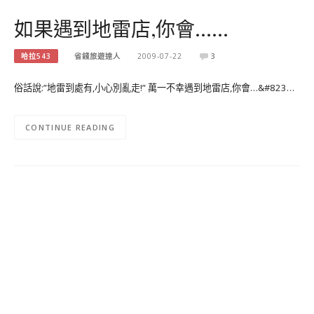
如果遇到地雷店,你會……
哈拉543
省錢旅遊達人
2009-07-22
3
俗話說:”地雷到處有,小心別亂走!” 萬一不幸遇到地雷店,你會…&#823…
CONTINUE READING