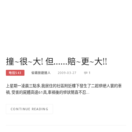
撞~很~大! 但……賠~更~大!!
哈拉543
省錢旅遊達人
2009-03-27
1
上星期一凌晨三點多,我居住的社區附近樓下發生了二起慘絕人寰的車
禍, 受害的屍體高達61具,車禍後的慘狀簡直不忍…
CONTINUE READING