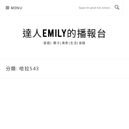
Skip
MENU
to
content
達人EMILY的播報台
旅遊| 親子|美食|生活|省錢
分類:
哈拉543