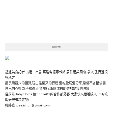
關於我
當過美食記者,出過二本書,寫遍各報章雜誌 居住過美國/加拿大,旅行過很
多地方
擅長用最少的預算,玩出最精采的行程 愛吃愛玩愛分享,常常不吝惜公開
自己的心得 親子旅遊,小資旅行,跟團或自助遊都是我的強項
目前是Baby Home和mobile01的合作部落客 大家快來跟著達人Emily吃
喝玩樂省錢遊吧!
聯絡我: painichun@gmail.com