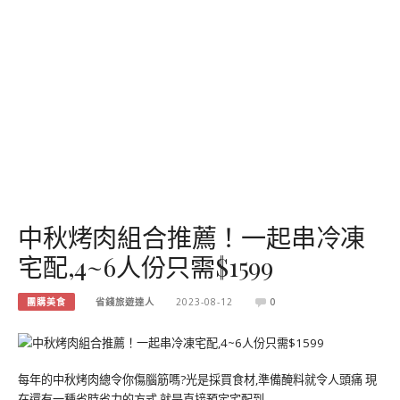
中秋烤肉組合推薦！一起串冷凍
宅配,4~6人份只需$1599
團購美食
省錢旅遊達人
2023-08-12
0
每年的中秋烤肉總令你傷腦筋嗎?光是採買食材,準備醃料就令人頭痛 現
在還有一種省時省力的方式,就是直接預定宅配到…