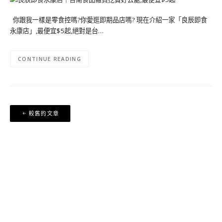
你跟我一樣是零食控嗎?你愛逛即期品店嗎? 現在介紹一家「良辰即食
永康店」,最便宜$5起,絕對是台…
CONTINUE READING
文
較舊的文章
章
導
覽