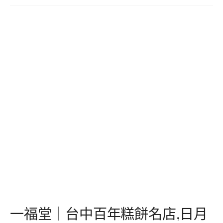
一福堂｜台中百年糕餅名店,日月