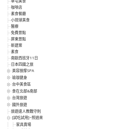
草屯美食
咖啡店
素食餐廳
小琉球美食
醫療
免費景點
屏東景點
新建案
素食
南歐西班牙11日
日本四國之旅
美容按摩SPA
瑜珈健身
台中美食區
食在北部&南部
台灣旅遊
國外旅遊
旅遊達人教戰守則
[試吃試用]~照過來
家具賣場