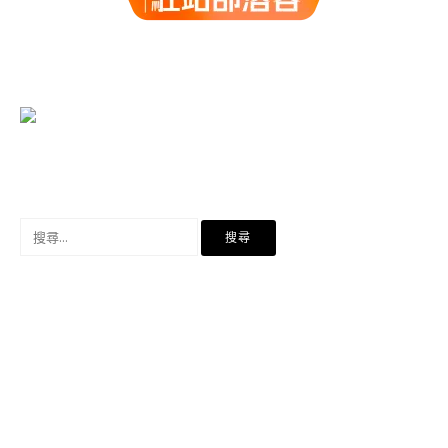
搜
尋
關
鍵
字: