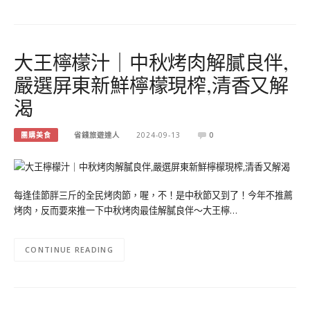
大王檸檬汁｜中秋烤肉解膩良伴,
嚴選屏東新鮮檸檬現榨,清香又解
渴
團購美食
省錢旅遊達人
2024-09-13
0
每逢佳節胖三斤的全民烤肉節，喔，不！是中秋節又到了！今年不推薦
烤肉，反而要來推一下中秋烤肉最佳解膩良伴～大王檸…
CONTINUE READING