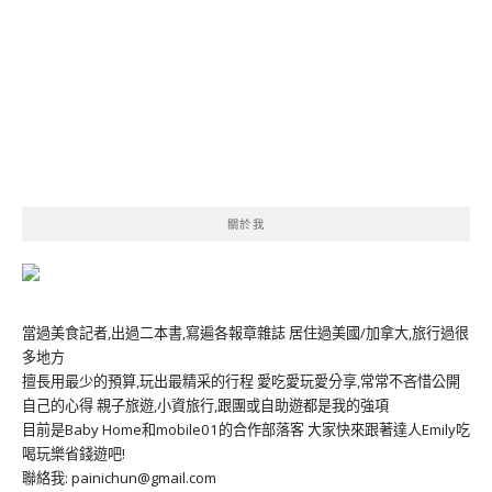
關於我
當過美食記者,出過二本書,寫遍各報章雜誌 居住過美國/加拿大,旅行過很
多地方
擅長用最少的預算,玩出最精采的行程 愛吃愛玩愛分享,常常不吝惜公開
自己的心得 親子旅遊,小資旅行,跟團或自助遊都是我的強項
目前是Baby Home和mobile01的合作部落客 大家快來跟著達人Emily吃
喝玩樂省錢遊吧!
聯絡我: painichun@gmail.com