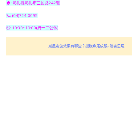
🏠: 彰化縣彰化市三民路242號
📞: (04)724-0095
🕙: 10:30~19:00(周一二公休)
鳳凰電波效果有哪些？擺脫魚尾紋跟- 漫雲思境