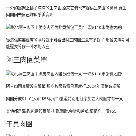
一旁的鐵架上排了滿滿的生肉圓,原來它們也有提供生肉圓的禮盒,買生
肉圓回去自己炸似乎美賣呢!
從這張座無虛席的照片就不難看出阿三肉圓生意有多好了,用餐尖峰期可
能還要等候一陣才能入座
阿三肉圓菜單
阿三肉圓其實沒有菜單,想吃甚麼看價目表就行,2024年價格有調漲
肉圓分成$110(大)和$55(小)二種,還特別用紅字加註大肉圓才有干貝
其他都是湯品,包括龍骨隨,排骨,豬肚,金針和苦瓜,都是均一價$55
干貝肉圓