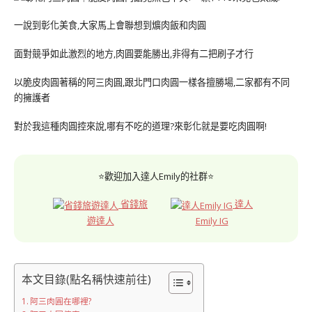
一說到彰化美食,大家馬上會聯想到爌肉飯和肉圓
面對競爭如此激烈的地方,肉圓要能勝出,非得有二把刷子才行
以脆皮肉圓著稱的阿三肉圓,跟北門口肉圓一樣各擅勝場,二家都有不同
的擁護者
對於我這種肉圓控來說,哪有不吃的道理?來彰化就是要吃肉圓啊!
⭐歡迎加入達人Emily的社群⭐
省錢旅
達人
遊達人
Emily IG
本文目錄(點名稱快速前往)
阿三肉圓在哪裡?