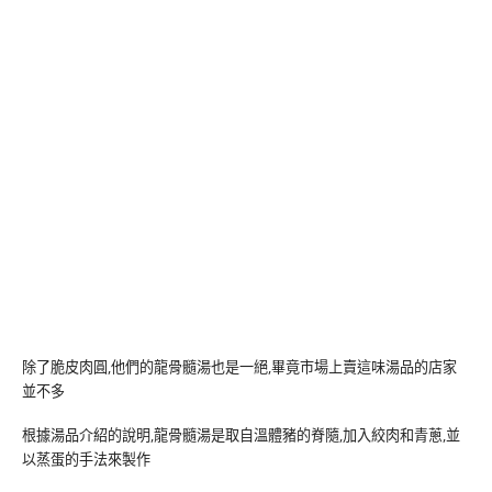
除了脆皮肉圓,他們的龍骨髓湯也是一絕,畢竟市場上賣這味湯品的店家
並不多
根據湯品介紹的說明,龍骨髓湯是取自溫體豬的脊隨,加入絞肉和青蔥,並
以蒸蛋的手法來製作