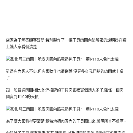
店家為了解答顧客疑問,特別製作了一幅干貝肉圓內餡解密的說明掛在牆
上讓大家看個清楚
雖然店內客人不少,但店家動作也很俐落,沒等多久我們點的肉圓就上桌
了
跟一般普通肉圓相比,他們招牌的干貝肉圓確實個頭大多了,難怪一個肉
圓賣到$100的天價
為了讓大家看得更清楚,我特地把肉圓內的干貝圈出來,證明所言不虛啊~