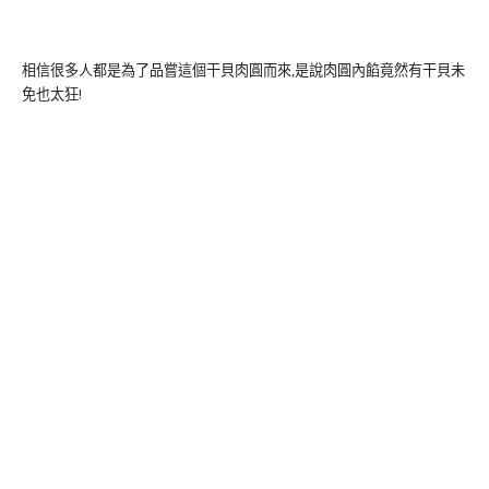
相信很多人都是為了品嘗這個干貝肉圓而來,是說肉圓內餡竟然有干貝未
免也太狂!