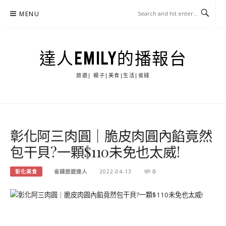
Skip
MENU
to
content
達人EMILY的播報台
旅遊| 親子|美食|生活|省錢
彰化阿三肉圓｜脆皮肉圓內餡竟然
包干貝?一顆$110未免也太威!
彰化美食
省錢旅遊達人
2022-04-13
0