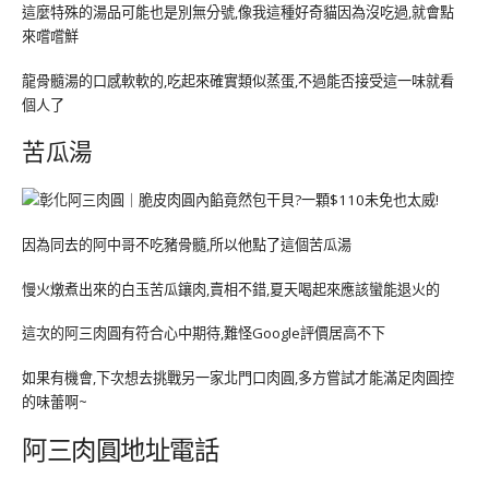
這麼特殊的湯品可能也是別無分號,像我這種好奇貓因為沒吃過,就會點
來嚐嚐鮮
龍骨髓湯的口感軟軟的,吃起來確實類似蒸蛋,不過能否接受這一味就看
個人了
苦瓜湯
因為同去的阿中哥不吃豬骨髓,所以他點了這個苦瓜湯
慢火燉煮出來的白玉苦瓜鑲肉,賣相不錯,夏天喝起來應該蠻能退火的
這次的阿三肉圓有符合心中期待,難怪Google評價居高不下
如果有機會,下次想去挑戰另一家北門口肉圓,多方嘗試才能滿足肉圓控
的味蕾啊~
阿三肉圓地址電話