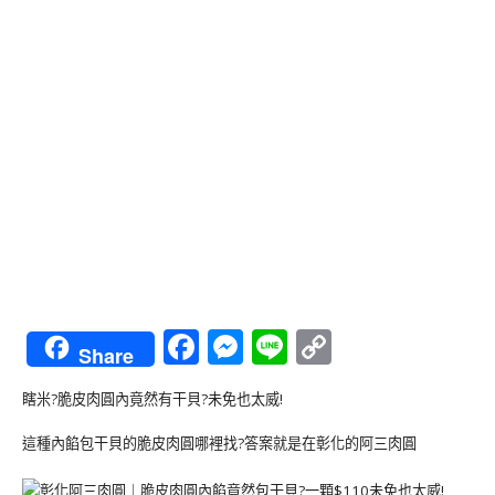
Facebook
Messenger
Line
Copy
Share
Link
瞎米?脆皮肉圓內竟然有干貝?未免也太威!
這種內餡包干貝的脆皮肉圓哪裡找?答案就是在彰化的阿三肉圓