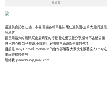
關於我
當過美食記者,出過二本書,寫遍各報章雜誌 居住過美國/加拿大,旅行過很
多地方
擅長用最少的預算,玩出最精采的行程 愛吃愛玩愛分享,常常不吝惜公開
自己的心得 親子旅遊,小資旅行,跟團或自助遊都是我的強項
目前是Baby Home和mobile01的合作部落客 大家快來跟著達人Emily吃
喝玩樂省錢遊吧!
聯絡我: painichun@gmail.com