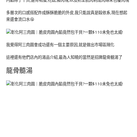
內餡除了干貝,還有鴨蛋,花菇,豬肉塊,以及把里肌肉剁成肉絲來包覆肉塊
多層次的口感搭配炸成酥酥脆脆的外皮,我只能說真是毆依系,現在想起
來還會流口水🤤
我覺得阿三肉圓會成功還有一個主要原因,就是做出市場區隔化
這裡還有他們店內的湯品介紹,最為人知曉的當然是招牌龍骨髓湯了
龍骨髓湯