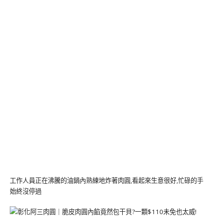
工作人員正在沸騰的油鍋內熟練地炸著肉圓,看起來生意很好,忙碌的手
始終沒停過