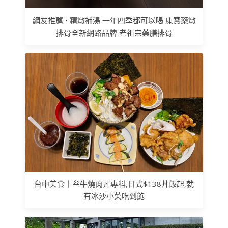
網友推薦 • 精燉補湯 一年四季都可以喝 康寶藥燉
排骨全新網路品牌 老祖宗藥膳排骨
台中美食｜叁牛燒肉丼專科,日式$138丼飯起,就
有冰沙小菜吃到飽