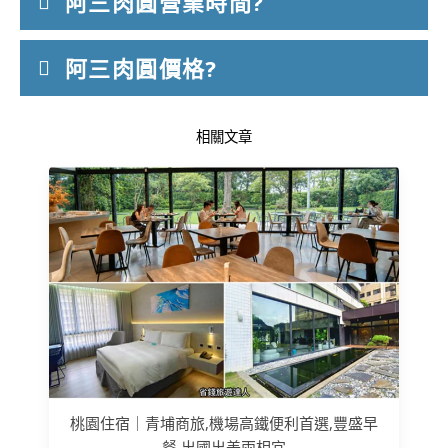
阿三肉圓營業時間?
阿三肉圓價格?
相關文章
桃園住宿｜青埔商旅,機場高鐵便利首選,豐盛早
餐,出國出差兩相宜