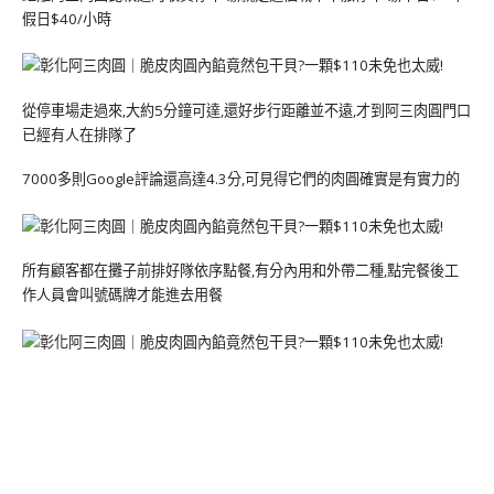
假日$40/小時
從停車場走過來,大約5分鐘可達,還好步行距離並不遠,才到阿三肉圓門口
已經有人在排隊了
7000多則Google評論還高達4.3分,可見得它們的肉圓確實是有實力的
所有顧客都在攤子前排好隊依序點餐,有分內用和外帶二種,點完餐後工
作人員會叫號碼牌才能進去用餐