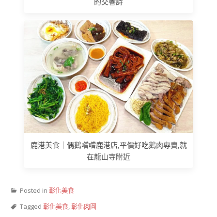
的交響詩
鹿港美食｜偶鵝嚐嚐鹿港店,平價好吃鵝肉專賣,就
在龍山寺附近
Posted in
彰化美食
Tagged
彰化美食
,
彰化肉圓