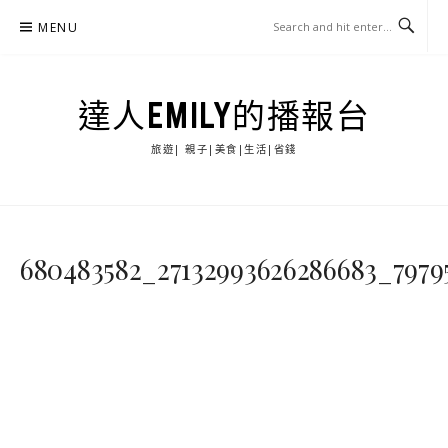
Skip
MENU
to
content
達人EMILY的播報台
旅遊| 親子|美食|生活|省錢
680483582_27132993626286683_7979