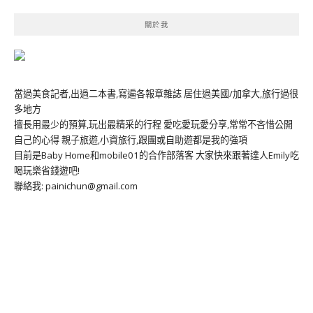
關於我
當過美食記者,出過二本書,寫遍各報章雜誌 居住過美國/加拿大,旅行過很
多地方
擅長用最少的預算,玩出最精采的行程 愛吃愛玩愛分享,常常不吝惜公開
自己的心得 親子旅遊,小資旅行,跟團或自助遊都是我的強項
目前是Baby Home和mobile01的合作部落客 大家快來跟著達人Emily吃
喝玩樂省錢遊吧!
聯絡我: painichun@gmail.com