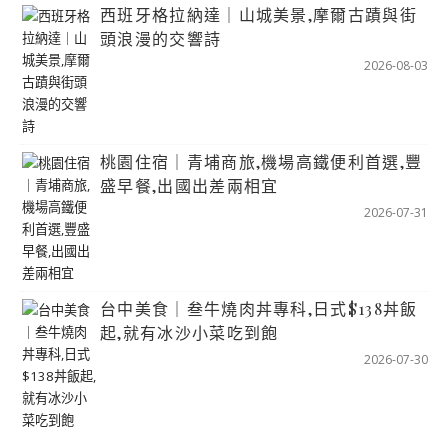
西班牙格拉納達｜山城美景,摩爾古蹟與街
頭浪漫的交響詩
2026-08-03
桃園住宿｜青埔商旅,機場高鐵便利首選,豐
盛早餐,出國出差兩相宜
2026-07-31
台中美食｜叁牛燒肉丼專科,日式$138丼飯
起,就有冰沙小菜吃到飽
2026-07-30