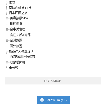
素食
南歐西班牙11日
日本四國之旅
美容按摩SPA
瑜珈健身
台中美食區
食在北部&南部
台灣旅遊
國外旅遊
旅遊達人教戰守則
[試吃試用]~照過來
就是愛閒聊
未分類
INSTAGRAM
Follow Emily IG