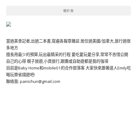
關於我
當過美食記者,出過二本書,寫遍各報章雜誌 居住過美國/加拿大,旅行過很
多地方
擅長用最少的預算,玩出最精采的行程 愛吃愛玩愛分享,常常不吝惜公開
自己的心得 親子旅遊,小資旅行,跟團或自助遊都是我的強項
目前是Baby Home和mobile01的合作部落客 大家快來跟著達人Emily吃
喝玩樂省錢遊吧!
聯絡我: painichun@gmail.com