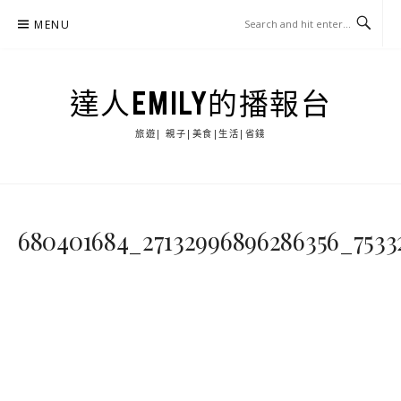
Skip
MENU
to
content
達人EMILY的播報台
旅遊| 親子|美食|生活|省錢
680401684_27132996896286356_753