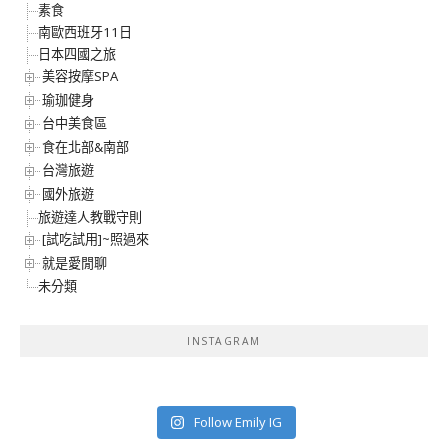
素食
南歐西班牙11日
日本四國之旅
美容按摩SPA
瑜珈健身
台中美食區
食在北部&南部
台灣旅遊
國外旅遊
旅遊達人教戰守則
[試吃試用]~照過來
就是愛閒聊
未分類
INSTAGRAM
Follow Emily IG