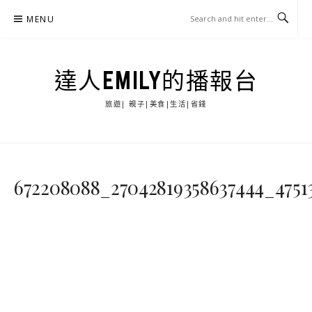
Skip
MENU
to
content
達人EMILY的播報台
旅遊| 親子|美食|生活|省錢
672208088_27042819358637444_47513