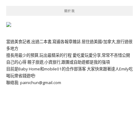
關於我
當過美食記者,出過二本書,寫遍各報章雜誌 居住過美國/加拿大,旅行過很
多地方
擅長用最少的預算,玩出最精采的行程 愛吃愛玩愛分享,常常不吝惜公開
自己的心得 親子旅遊,小資旅行,跟團或自助遊都是我的強項
目前是Baby Home和mobile01的合作部落客 大家快來跟著達人Emily吃
喝玩樂省錢遊吧!
聯絡我: painichun@gmail.com