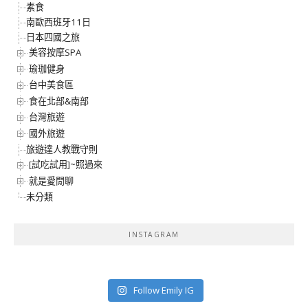
素食
南歐西班牙11日
日本四國之旅
美容按摩SPA
瑜珈健身
台中美食區
食在北部&南部
台灣旅遊
國外旅遊
旅遊達人教戰守則
[試吃試用]~照過來
就是愛閒聊
未分類
INSTAGRAM
Follow Emily IG