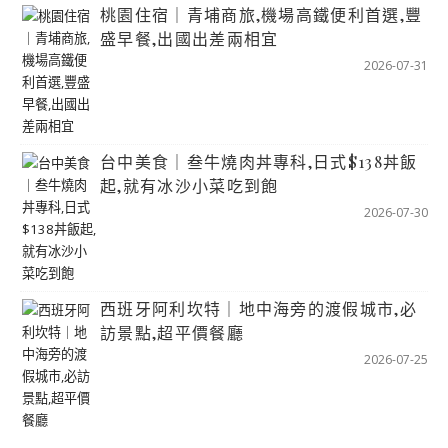
桃園住宿｜青埔商旅,機場高鐵便利首選,豐
盛早餐,出國出差兩相宜
2026-07-31
台中美食｜叁牛燒肉丼專科,日式$138丼飯
起,就有冰沙小菜吃到飽
2026-07-30
西班牙阿利坎特｜地中海旁的渡假城市,必
訪景點,超平價餐廳
2026-07-25