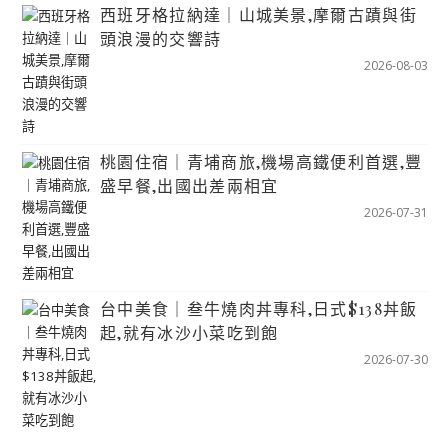
西班牙格拉納達｜山城美景,摩爾古蹟與街
頭浪漫的交響詩
2026-08-03
桃園住宿｜青埔商旅,機場高鐵便利首選,豐
盛早餐,出國出差兩相宜
2026-07-31
台中美食｜叁牛燒肉丼專科,日式$138丼飯
起,就有冰沙小菜吃到飽
2026-07-30