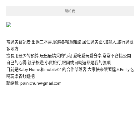
關於我
當過美食記者,出過二本書,寫遍各報章雜誌 居住過美國/加拿大,旅行過很
多地方
擅長用最少的預算,玩出最精采的行程 愛吃愛玩愛分享,常常不吝惜公開
自己的心得 親子旅遊,小資旅行,跟團或自助遊都是我的強項
目前是Baby Home和mobile01的合作部落客 大家快來跟著達人Emily吃
喝玩樂省錢遊吧!
聯絡我: painichun@gmail.com