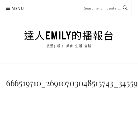
Skip
MENU
to
content
達人EMILY的播報台
旅遊| 親子|美食|生活|省錢
666519710_26910703048515743_34559