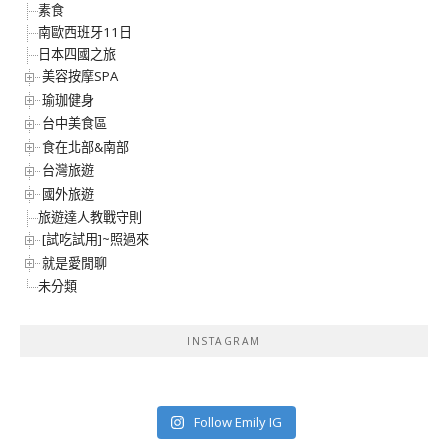
素食
南歐西班牙11日
日本四國之旅
美容按摩SPA
瑜珈健身
台中美食區
食在北部&南部
台灣旅遊
國外旅遊
旅遊達人教戰守則
[試吃試用]~照過來
就是愛閒聊
未分類
INSTAGRAM
Follow Emily IG