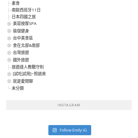
素食
南歐西班牙11日
日本四國之旅
美容按摩SPA
瑜珈健身
台中美食區
食在北部&南部
台灣旅遊
國外旅遊
旅遊達人教戰守則
[試吃試用]~照過來
就是愛閒聊
未分類
INSTAGRAM
Follow Emily IG