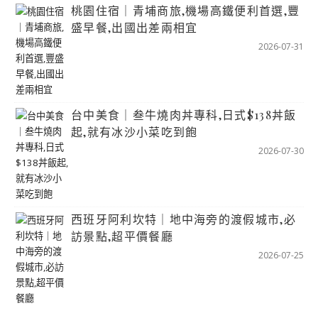
桃園住宿｜青埔商旅,機場高鐵便利首選,豐
盛早餐,出國出差兩相宜
2026-07-31
台中美食｜叁牛燒肉丼專科,日式$138丼飯
起,就有冰沙小菜吃到飽
2026-07-30
西班牙阿利坎特｜地中海旁的渡假城市,必
訪景點,超平價餐廳
2026-07-25