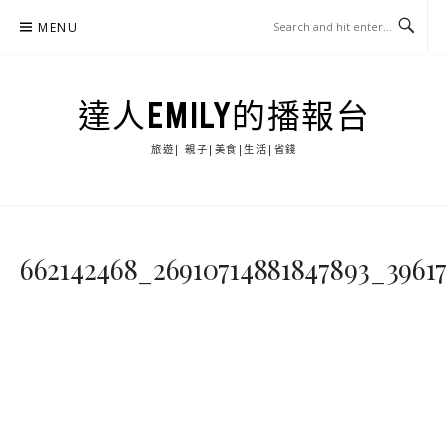
Skip
MENU
to
content
達人EMILY的播報台
旅遊| 親子|美食|生活|省錢
662142468_26910714881847893_3961