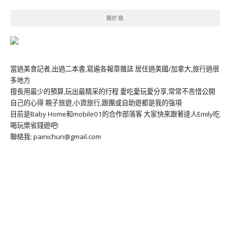
關於我
當過美食記者,出過二本書,寫遍各報章雜誌 居住過美國/加拿大,旅行過很
多地方
擅長用最少的預算,玩出最精采的行程 愛吃愛玩愛分享,常常不吝惜公開
自己的心得 親子旅遊,小資旅行,跟團或自助遊都是我的強項
目前是Baby Home和mobile01的合作部落客 大家快來跟著達人Emily吃
喝玩樂省錢遊吧!
聯絡我: painichun@gmail.com