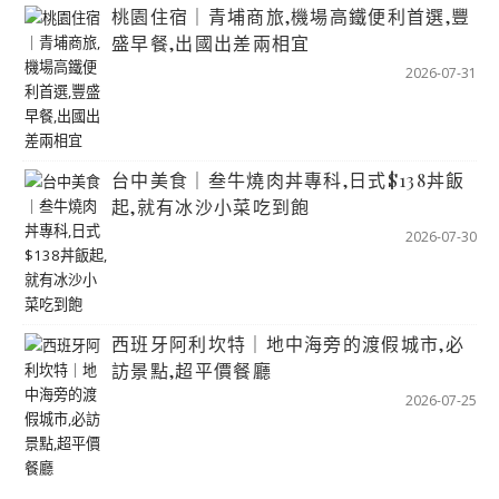
桃園住宿｜青埔商旅,機場高鐵便利首選,豐
盛早餐,出國出差兩相宜
2026-07-31
台中美食｜叁牛燒肉丼專科,日式$138丼飯
起,就有冰沙小菜吃到飽
2026-07-30
西班牙阿利坎特｜地中海旁的渡假城市,必
訪景點,超平價餐廳
2026-07-25