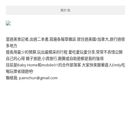
關於我
當過美食記者,出過二本書,寫遍各報章雜誌 居住過美國/加拿大,旅行過很
多地方
擅長用最少的預算,玩出最精采的行程 愛吃愛玩愛分享,常常不吝惜公開
自己的心得 親子旅遊,小資旅行,跟團或自助遊都是我的強項
目前是Baby Home和mobile01的合作部落客 大家快來跟著達人Emily吃
喝玩樂省錢遊吧!
聯絡我: painichun@gmail.com