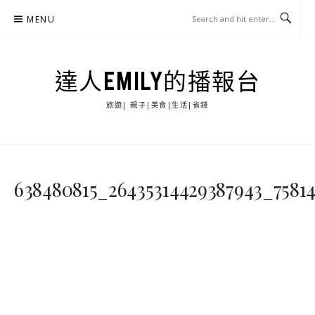
Skip
MENU
to
content
達人EMILY的播報台
旅遊| 親子|美食|生活|省錢
638480815_26435314429387943_7581