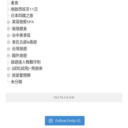
素食
南歐西班牙11日
日本四國之旅
美容按摩SPA
瑜珈健身
台中美食區
食在北部&南部
台灣旅遊
國外旅遊
旅遊達人教戰守則
[試吃試用]~照過來
就是愛閒聊
未分類
INSTAGRAM
Follow Emily IG