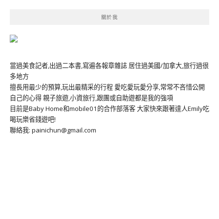
關於我
當過美食記者,出過二本書,寫遍各報章雜誌 居住過美國/加拿大,旅行過很
多地方
擅長用最少的預算,玩出最精采的行程 愛吃愛玩愛分享,常常不吝惜公開
自己的心得 親子旅遊,小資旅行,跟團或自助遊都是我的強項
目前是Baby Home和mobile01的合作部落客 大家快來跟著達人Emily吃
喝玩樂省錢遊吧!
聯絡我: painichun@gmail.com