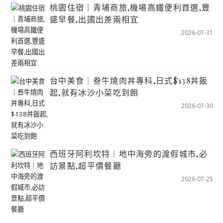
桃園住宿｜青埔商旅,機場高鐵便利首選,豐
盛早餐,出國出差兩相宜
2026-07-31
台中美食｜叁牛燒肉丼專科,日式$138丼飯
起,就有冰沙小菜吃到飽
2026-07-30
西班牙阿利坎特｜地中海旁的渡假城市,必
訪景點,超平價餐廳
2026-07-25