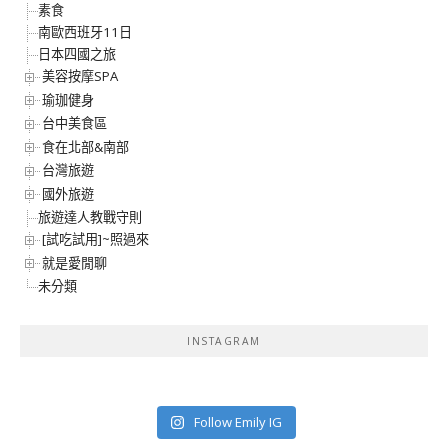
素食
南歐西班牙11日
日本四國之旅
美容按摩SPA
瑜珈健身
台中美食區
食在北部&南部
台灣旅遊
國外旅遊
旅遊達人教戰守則
[試吃試用]~照過來
就是愛閒聊
未分類
INSTAGRAM
Follow Emily IG