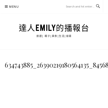
Skip
MENU
to
content
達人EMILY的播報台
旅遊| 親子|美食|生活|省錢
634743885_26390219180564135_8456