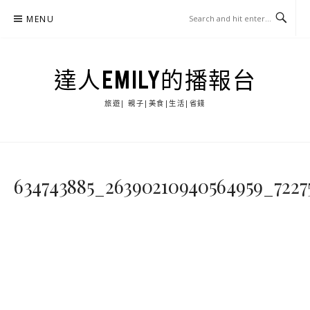
Skip
MENU
to
content
達人EMILY的播報台
旅遊| 親子|美食|生活|省錢
634743885_26390210940564959_7227