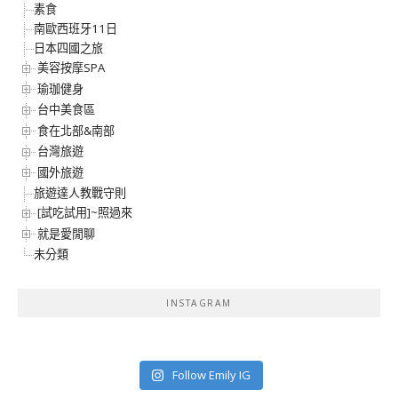
素食
南歐西班牙11日
日本四國之旅
美容按摩SPA
瑜珈健身
台中美食區
食在北部&南部
台灣旅遊
國外旅遊
旅遊達人教戰守則
[試吃試用]~照過來
就是愛閒聊
未分類
INSTAGRAM
Follow Emily IG