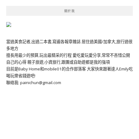
關於我
當過美食記者,出過二本書,寫遍各報章雜誌 居住過美國/加拿大,旅行過很
多地方
擅長用最少的預算,玩出最精采的行程 愛吃愛玩愛分享,常常不吝惜公開
自己的心得 親子旅遊,小資旅行,跟團或自助遊都是我的強項
目前是Baby Home和mobile01的合作部落客 大家快來跟著達人Emily吃
喝玩樂省錢遊吧!
聯絡我: painichun@gmail.com