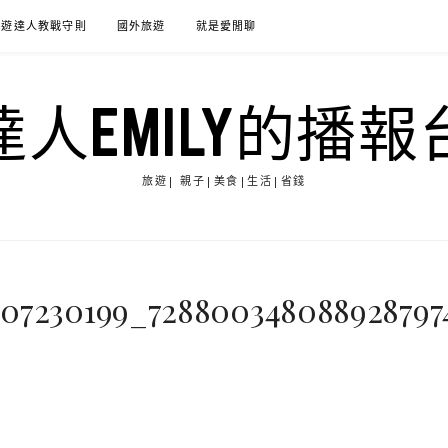
旅遊達人教戰守則
國外旅遊
就是愛閒聊
達人EMILY的播報
旅遊| 親子|美食|生活|省錢
207230199_728800348088928797