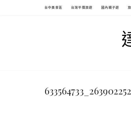
Skip
台中美食區
台灣平價旅遊
國內親子遊
to
content
633564733_26390225