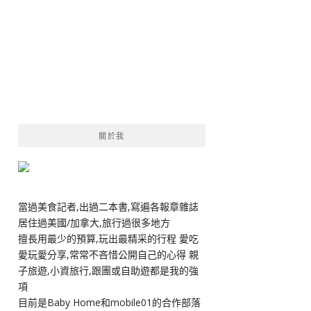
關於我
當過美食記者,出過二本書,寫遍各報章雜誌
居住過美國/加拿大,旅行過很多地方
擅長用最少的預算,玩出最精采的行程 愛吃
愛玩愛分享,常常不吝惜公開自己的心得 親
子旅遊,小資旅行,跟團或自助遊都是我的強
項
目前是Baby Home和mobile01的合作部落