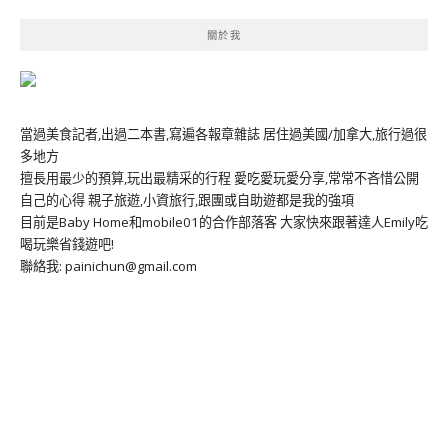
關於我
當過美食記者,出過二本書,寫遍各報章雜誌 居住過美國/加拿大,旅行過很
多地方
擅長用最少的預算,玩出最精采的行程 愛吃愛玩愛分享,常常不吝惜公開
自己的心得 親子旅遊,小資旅行,跟團或自助遊都是我的強項
目前是Baby Home和mobile01的合作部落客 大家快來跟著達人Emily吃
喝玩樂省錢遊吧!
聯絡我: painichun@gmail.com