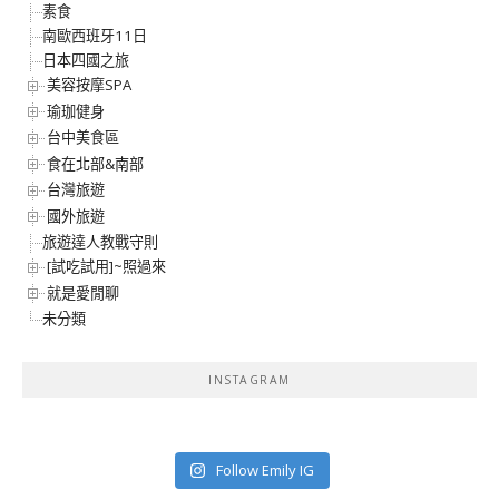
素食
南歐西班牙11日
日本四國之旅
美容按摩SPA
瑜珈健身
台中美食區
食在北部&南部
台灣旅遊
國外旅遊
旅遊達人教戰守則
[試吃試用]~照過來
就是愛閒聊
未分類
INSTAGRAM
Follow Emily IG