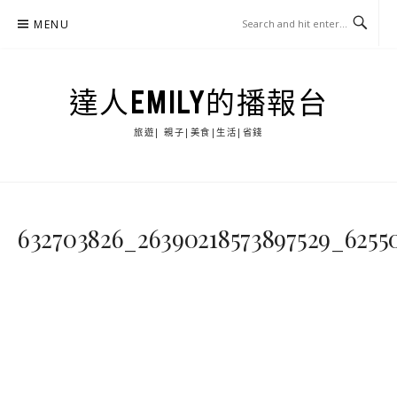
Skip
MENU
to
content
達人EMILY的播報台
旅遊| 親子|美食|生活|省錢
632703826_26390218573897529_6255