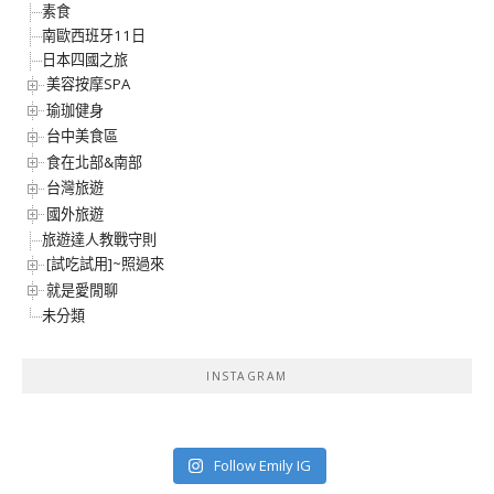
素食
南歐西班牙11日
日本四國之旅
美容按摩SPA
瑜珈健身
台中美食區
食在北部&南部
台灣旅遊
國外旅遊
旅遊達人教戰守則
[試吃試用]~照過來
就是愛閒聊
未分類
INSTAGRAM
Follow Emily IG