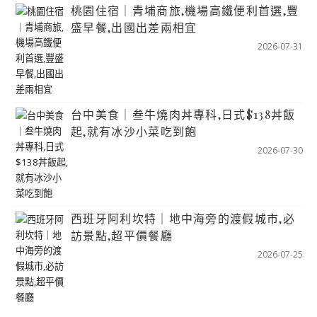
桃園住宿｜青埔商旅,機場高鐵便利首選,豐
盛早餐,出國出差兩相宜
2026-07-31
台中美食｜叁牛燒肉丼專科,日式$138丼飯
起,就有冰沙小菜吃到飽
2026-07-30
西班牙阿利坎特｜地中海旁的渡假城市,必
訪景點,超平價餐廳
2026-07-25