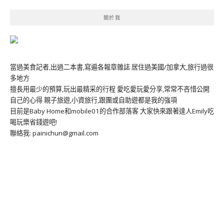
關於我
當過美食記者,出過二本書,寫遍各報章雜誌 居住過美國/加拿大,旅行過很
多地方
擅長用最少的預算,玩出最精采的行程 愛吃愛玩愛分享,常常不吝惜公開
自己的心得 親子旅遊,小資旅行,跟團或自助遊都是我的強項
目前是Baby Home和mobile01的合作部落客 大家快來跟著達人Emily吃
喝玩樂省錢遊吧!
聯絡我: painichun@gmail.com