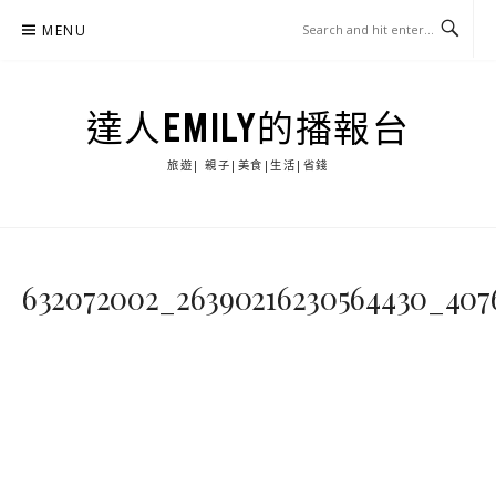
Skip
MENU
to
content
達人EMILY的播報台
旅遊| 親子|美食|生活|省錢
632072002_26390216230564430_407