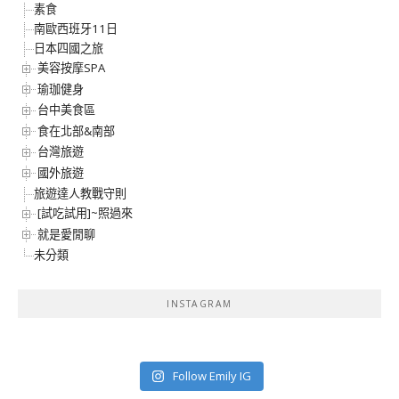
素食
南歐西班牙11日
日本四國之旅
美容按摩SPA
瑜珈健身
台中美食區
食在北部&南部
台灣旅遊
國外旅遊
旅遊達人教戰守則
[試吃試用]~照過來
就是愛閒聊
未分類
INSTAGRAM
Follow Emily IG