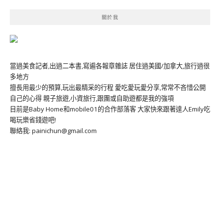
關於我
當過美食記者,出過二本書,寫遍各報章雜誌 居住過美國/加拿大,旅行過很
多地方
擅長用最少的預算,玩出最精采的行程 愛吃愛玩愛分享,常常不吝惜公開
自己的心得 親子旅遊,小資旅行,跟團或自助遊都是我的強項
目前是Baby Home和mobile01的合作部落客 大家快來跟著達人Emily吃
喝玩樂省錢遊吧!
聯絡我: painichun@gmail.com