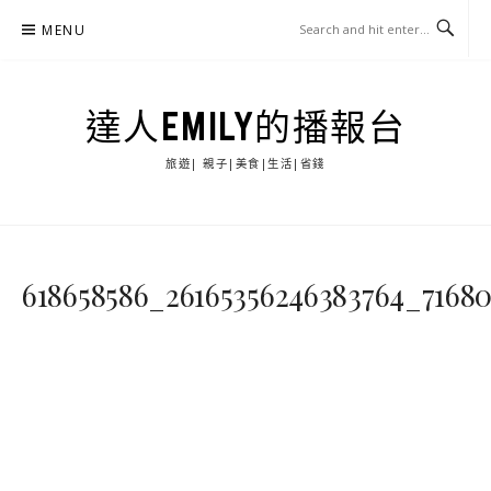
Skip
MENU
to
content
達人EMILY的播報台
旅遊| 親子|美食|生活|省錢
618658586_26165356246383764_71680