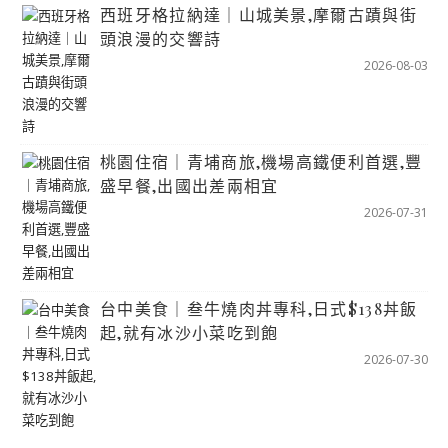
西班牙格拉納達｜山城美景,摩爾古蹟與街
頭浪漫的交響詩
2026-08-03
桃園住宿｜青埔商旅,機場高鐵便利首選,豐
盛早餐,出國出差兩相宜
2026-07-31
台中美食｜叁牛燒肉丼專科,日式$138丼飯
起,就有冰沙小菜吃到飽
2026-07-30