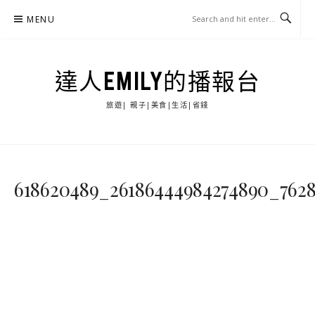
Skip
MENU
to
content
達人EMILY的播報台
旅遊| 親子|美食|生活|省錢
618620489_26186444984274890_7628