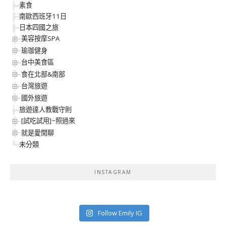
素食
南歐西班牙11日
日本四國之旅
美容按摩SPA
瑜珈健身
台中美食區
食在北部&南部
台灣旅遊
國外旅遊
旅遊達人教戰守則
[試吃試用]~照過來
就是愛閒聊
未分類
INSTAGRAM
Follow Emily IG