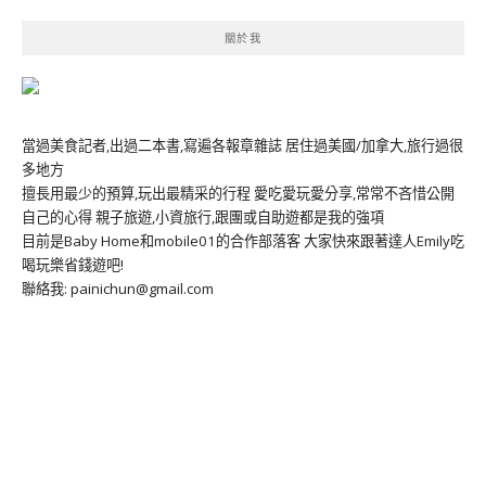
關於我
當過美食記者,出過二本書,寫遍各報章雜誌 居住過美國/加拿大,旅行過很
多地方
擅長用最少的預算,玩出最精采的行程 愛吃愛玩愛分享,常常不吝惜公開
自己的心得 親子旅遊,小資旅行,跟團或自助遊都是我的強項
目前是Baby Home和mobile01的合作部落客 大家快來跟著達人Emily吃
喝玩樂省錢遊吧!
聯絡我: painichun@gmail.com