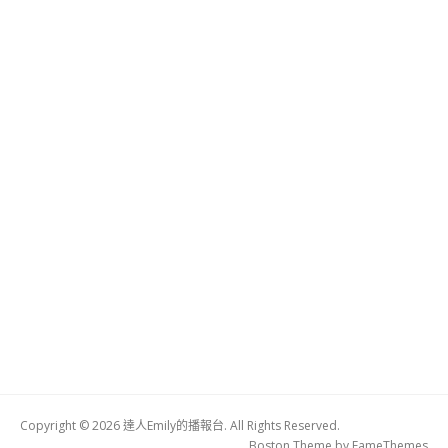
Copyright © 2026 達人Emily的播報台. All Rights Reserved.
Boston Theme by
FameThemes