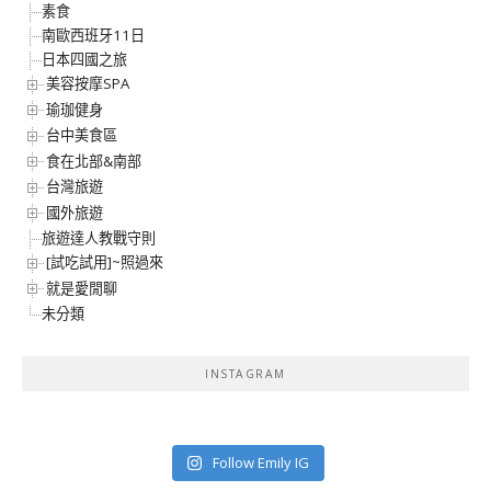
素食
南歐西班牙11日
日本四國之旅
美容按摩SPA
瑜珈健身
台中美食區
食在北部&南部
台灣旅遊
國外旅遊
旅遊達人教戰守則
[試吃試用]~照過來
就是愛閒聊
未分類
INSTAGRAM
Follow Emily IG