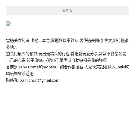
關於我
當過美食記者,出過二本書,寫遍各報章雜誌 居住過美國/加拿大,旅行過很
多地方
擅長用最少的預算,玩出最精采的行程 愛吃愛玩愛分享,常常不吝惜公開
自己的心得 親子旅遊,小資旅行,跟團或自助遊都是我的強項
目前是Baby Home和mobile01的合作部落客 大家快來跟著達人Emily吃
喝玩樂省錢遊吧!
聯絡我: painichun@gmail.com