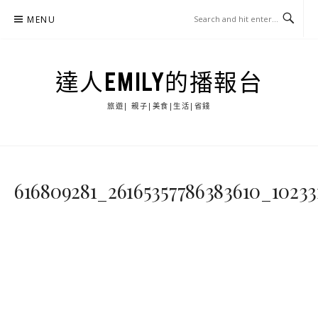
Skip
MENU
to
content
達人EMILY的播報台
旅遊| 親子|美食|生活|省錢
616809281_26165357786383610_10233