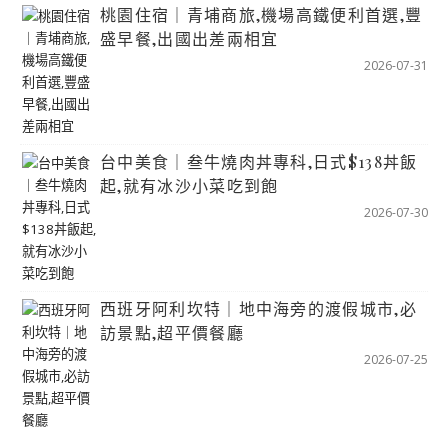
桃園住宿｜青埔商旅,機場高鐵便利首選,豐
盛早餐,出國出差兩相宜
2026-07-31
台中美食｜叁牛燒肉丼專科,日式$138丼飯
起,就有冰沙小菜吃到飽
2026-07-30
西班牙阿利坎特｜地中海旁的渡假城市,必
訪景點,超平價餐廳
2026-07-25