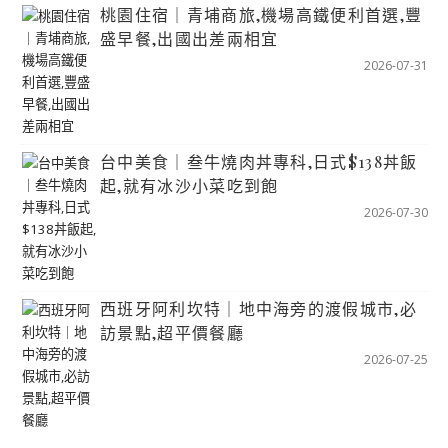
桃園住宿｜青埔商旅,機場高鐵便利首選,豐
盛早餐,出國出差兩相宜
2026-07-31
台中美食｜叁牛燒肉丼專科,日式$138丼飯
起,就有冰沙小菜吃到飽
2026-07-30
西班牙阿利坎特｜地中海旁的渡假城市,必
訪景點,超平價餐廳
2026-07-25