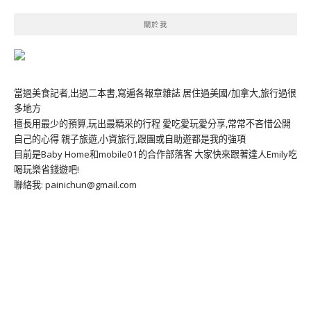
關於我
當過美食記者,出過二本書,寫遍各報章雜誌 居住過美國/加拿大,旅行過很
多地方
擅長用最少的預算,玩出最精采的行程 愛吃愛玩愛分享,常常不吝惜公開
自己的心得 親子旅遊,小資旅行,跟團或自助遊都是我的強項
目前是Baby Home和mobile01的合作部落客 大家快來跟著達人Emily吃
喝玩樂省錢遊吧!
聯絡我: painichun@gmail.com