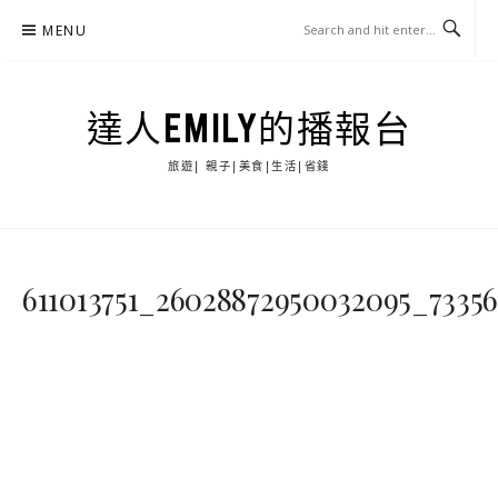
Skip
MENU
to
content
達人EMILY的播報台
旅遊| 親子|美食|生活|省錢
611013751_26028872950032095_7335