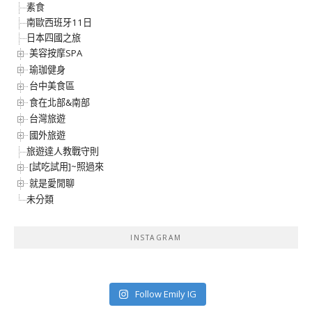
素食
南歐西班牙11日
日本四國之旅
美容按摩SPA
瑜珈健身
台中美食區
食在北部&南部
台灣旅遊
國外旅遊
旅遊達人教戰守則
[試吃試用]~照過來
就是愛閒聊
未分類
INSTAGRAM
Follow Emily IG