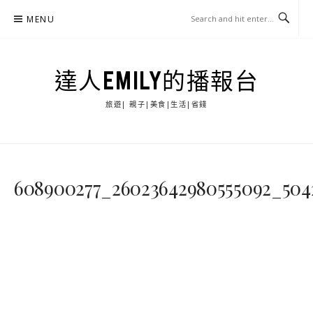
Skip
MENU
to
content
達人EMILY的播報台
旅遊| 親子|美食|生活|省錢
608900277_26023642980555092_504