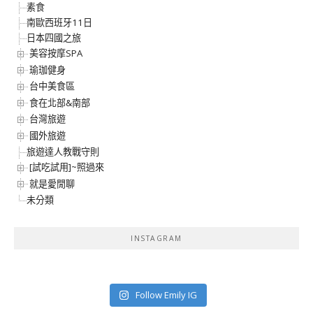
素食
南歐西班牙11日
日本四國之旅
美容按摩SPA
瑜珈健身
台中美食區
食在北部&南部
台灣旅遊
國外旅遊
旅遊達人教戰守則
[試吃試用]~照過來
就是愛閒聊
未分類
INSTAGRAM
Follow Emily IG