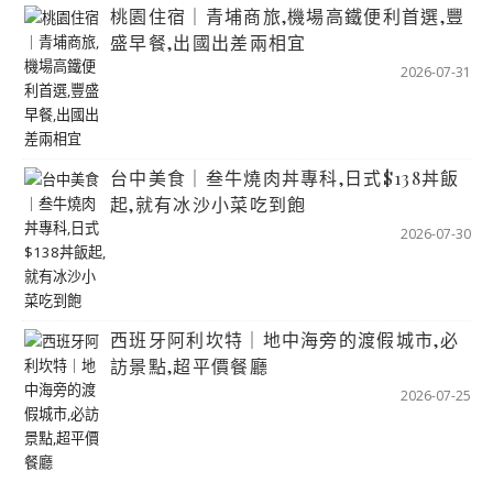
桃園住宿｜青埔商旅,機場高鐵便利首選,豐
盛早餐,出國出差兩相宜
2026-07-31
台中美食｜叁牛燒肉丼專科,日式$138丼飯
起,就有冰沙小菜吃到飽
2026-07-30
西班牙阿利坎特｜地中海旁的渡假城市,必
訪景點,超平價餐廳
2026-07-25