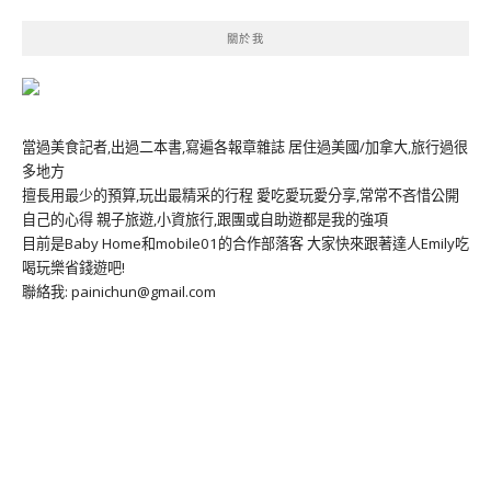
關於我
當過美食記者,出過二本書,寫遍各報章雜誌 居住過美國/加拿大,旅行過很
多地方
擅長用最少的預算,玩出最精采的行程 愛吃愛玩愛分享,常常不吝惜公開
自己的心得 親子旅遊,小資旅行,跟團或自助遊都是我的強項
目前是Baby Home和mobile01的合作部落客 大家快來跟著達人Emily吃
喝玩樂省錢遊吧!
聯絡我: painichun@gmail.com