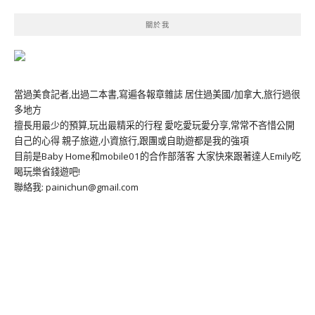
關於我
當過美食記者,出過二本書,寫遍各報章雜誌 居住過美國/加拿大,旅行過很
多地方
擅長用最少的預算,玩出最精采的行程 愛吃愛玩愛分享,常常不吝惜公開
自己的心得 親子旅遊,小資旅行,跟團或自助遊都是我的強項
目前是Baby Home和mobile01的合作部落客 大家快來跟著達人Emily吃
喝玩樂省錢遊吧!
聯絡我: painichun@gmail.com