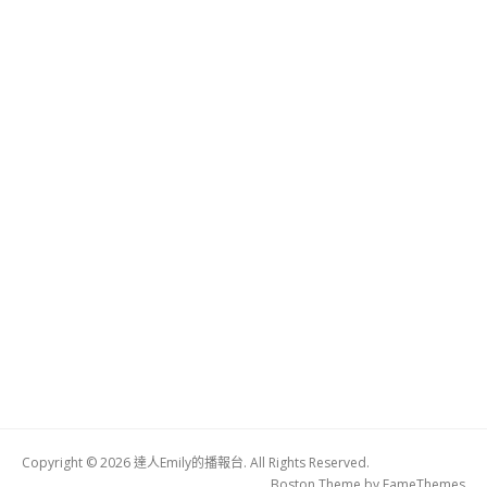
Copyright © 2026 達人Emily的播報台. All Rights Reserved.
Boston Theme by
FameThemes