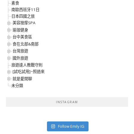
素食
南歐西班牙11日
日本四國之旅
美容按摩SPA
瑜珈健身
台中美食區
食在北部&南部
台灣旅遊
國外旅遊
旅遊達人教戰守則
[試吃試用]~照過來
就是愛閒聊
未分類
INSTAGRAM
Follow Emily IG