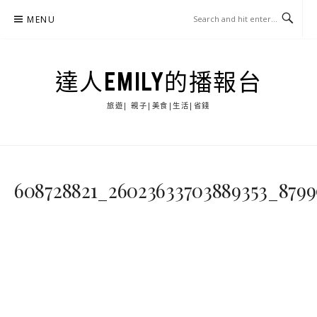
Skip
MENU
to
content
達人EMILY的播報台
旅遊| 親子|美食|生活|省錢
608728821_26023633703889353_8799