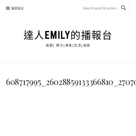
Skip
MENU
to
content
達人EMILY的播報台
旅遊| 親子|美食|生活|省錢
608717995_26028859133366810_2707