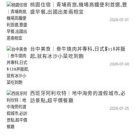
桃園住宿｜青埔商旅,機場高鐵便利首選,豐
盛早餐,出國出差兩相宜
2026-07-31
台中美食｜叁牛燒肉丼專科,日式$138丼飯
起,就有冰沙小菜吃到飽
2026-07-30
西班牙阿利坎特｜地中海旁的渡假城市,必
訪景點,超平價餐廳
2026-07-25