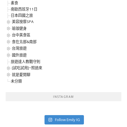
素食
南歐西班牙11日
日本四國之旅
美容按摩SPA
瑜珈健身
台中美食區
食在北部&南部
台灣旅遊
國外旅遊
旅遊達人教戰守則
[試吃試用]~照過來
就是愛閒聊
未分類
INSTAGRAM
Follow Emily IG