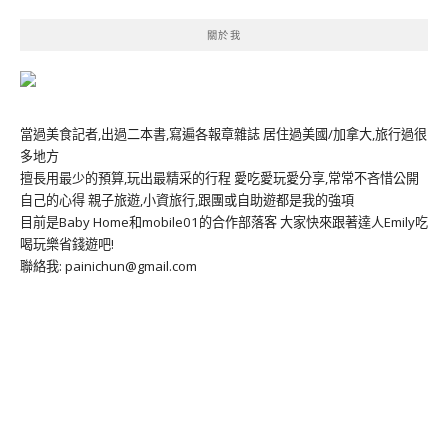
關於我
當過美食記者,出過二本書,寫遍各報章雜誌 居住過美國/加拿大,旅行過很
多地方
擅長用最少的預算,玩出最精采的行程 愛吃愛玩愛分享,常常不吝惜公開
自己的心得 親子旅遊,小資旅行,跟團或自助遊都是我的強項
目前是Baby Home和mobile01的合作部落客 大家快來跟著達人Emily吃
喝玩樂省錢遊吧!
聯絡我: painichun@gmail.com