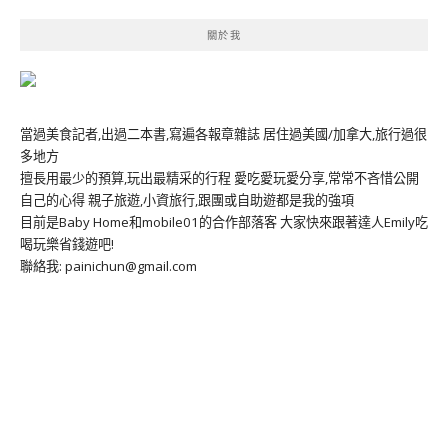
關於我
當過美食記者,出過二本書,寫遍各報章雜誌 居住過美國/加拿大,旅行過很
多地方
擅長用最少的預算,玩出最精采的行程 愛吃愛玩愛分享,常常不吝惜公開
自己的心得 親子旅遊,小資旅行,跟團或自助遊都是我的強項
目前是Baby Home和mobile01的合作部落客 大家快來跟著達人Emily吃
喝玩樂省錢遊吧!
聯絡我: painichun@gmail.com