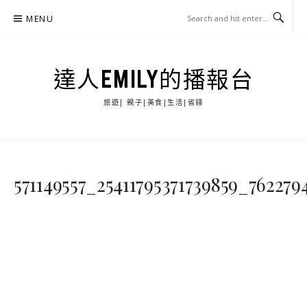
Skip
MENU
to
content
達人EMILY的播報台
旅遊| 親子|美食|生活|省錢
571149557_25411795371739859_76227