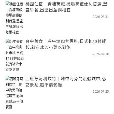
桃園住宿｜青埔商旅,機場高鐵便利首選,豐
盛早餐,出國出差兩相宜
2026-07-31
台中美食｜叁牛燒肉丼專科,日式$138丼飯
起,就有冰沙小菜吃到飽
2026-07-30
西班牙阿利坎特｜地中海旁的渡假城市,必
訪景點,超平價餐廳
2026-07-25