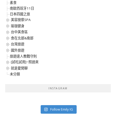
素食
南歐西班牙11日
日本四國之旅
美容按摩SPA
瑜珈健身
台中美食區
食在北部&南部
台灣旅遊
國外旅遊
旅遊達人教戰守則
[試吃試用]~照過來
就是愛閒聊
未分類
INSTAGRAM
Follow Emily IG