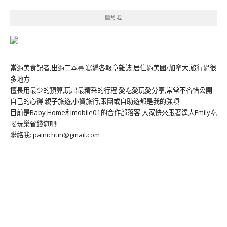
關於我
當過美食記者,出過二本書,寫遍各報章雜誌 居住過美國/加拿大,旅行過很
多地方
擅長用最少的預算,玩出最精采的行程 愛吃愛玩愛分享,常常不吝惜公開
自己的心得 親子旅遊,小資旅行,跟團或自助遊都是我的強項
目前是Baby Home和mobile01的合作部落客 大家快來跟著達人Emily吃
喝玩樂省錢遊吧!
聯絡我: painichun@gmail.com