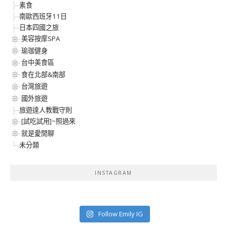
素食
南歐西班牙11日
日本四國之旅
美容按摩SPA
瑜珈健身
台中美食區
食在北部&南部
台灣旅遊
國外旅遊
旅遊達人教戰守則
[試吃試用]~照過來
就是愛閒聊
未分類
INSTAGRAM
Follow Emily IG