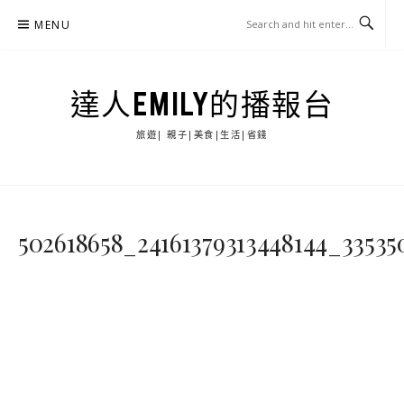
Skip
MENU
to
content
達人EMILY的播報台
旅遊| 親子|美食|生活|省錢
502618658_24161379313448144_3353