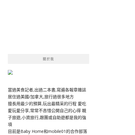
關於我
當過美食記者,出過二本書,寫遍各報章雜誌
居住過美國/加拿大,旅行過很多地方
擅長用最少的預算,玩出最精采的行程 愛吃
愛玩愛分享,常常不吝惜公開自己的心得 親
子旅遊,小資旅行,跟團或自助遊都是我的強
項
目前是Baby Home和mobile01的合作部落