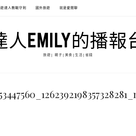
旅遊達人教戰守則
國外旅遊
就是愛閒聊
達人EMILY的播報
旅遊| 親子|美食|生活|省錢
53447560_1262392198357328281_