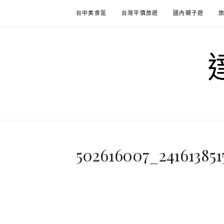
Skip
台中美食區
台灣平價旅遊
國內親子遊
to
content
502616007_241613851