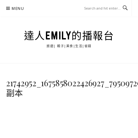
Skip
MENU
to
content
達人EMILY的播報台
旅遊| 親子|美食|生活|省錢
21742952_1675858022426927_795097
副本