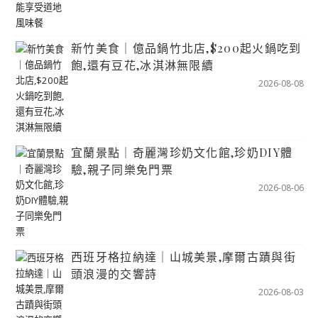
新竹美食｜億品鍋竹北店,$200起火鍋吃到
飽,還有豆花,冰淇淋無限續
2026-08-08
宜蘭景點｜奇麗灣珍奶文化館,珍奶DIY體
驗,親子同樂免門票
2026-08-06
西班牙格拉納達｜山城美景,摩爾古蹟與街
頭浪漫的交響詩
2026-08-03