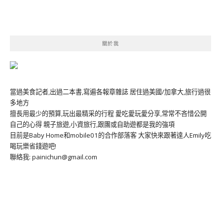
關於我
當過美食記者,出過二本書,寫遍各報章雜誌 居住過美國/加拿大,旅行過很
多地方
擅長用最少的預算,玩出最精采的行程 愛吃愛玩愛分享,常常不吝惜公開
自己的心得 親子旅遊,小資旅行,跟團或自助遊都是我的強項
目前是Baby Home和mobile01的合作部落客 大家快來跟著達人Emily吃
喝玩樂省錢遊吧!
聯絡我: painichun@gmail.com