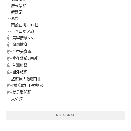
屏東景點
新建案
素食
南歐西班牙11日
日本四國之旅
美容按摩SPA
瑜珈健身
台中美食區
食在北部&南部
台灣旅遊
國外旅遊
旅遊達人教戰守則
[試吃試用]~照過來
就是愛閒聊
未分類
INSTAGRAM