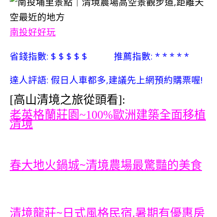
南投好好玩
省錢指數: $ $ $ $ $ 推薦指數: * * * * *
達人評語: 假日人車都多,建議先上網預約購票喔!
[高山清境之旅從頭看]:
老英格蘭莊園~100%歐洲建築全面移植
清境
春大地火鍋城~清境農場最驚豔的美食
清境龍莊~日式風格民宿,暑期有優惠房