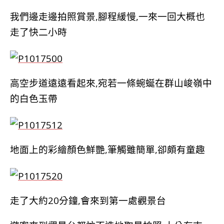
我們邊走邊拍照賞景,腳程緩慢,一來一回大概也
走了快二小時
高空步道遠遠看起來,宛若一條蜿蜒在群山峻嶺中
的白色玉帶
地面上的彩繪顏色鮮艷,筆觸雖簡單,卻頗有童趣
走了大約20分鐘,會來到第一處觀景台