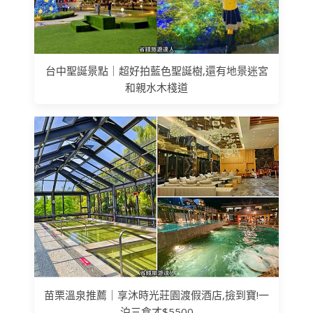
台中聖誕景點｜超好拍藍色聖誕樹,還有地景迷宮
和親水木棧道
苗栗溫泉推薦｜享沐時光莊園渡假酒店,撿到寶!一
泊三食才$5500