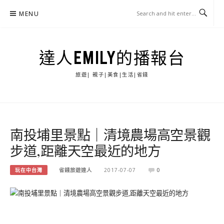
Skip
MENU
to
content
達人EMILY的播報台
旅遊| 親子|美食|生活|省錢
南投埔里景點｜清境農場高空景觀
步道,距離天空最近的地方
玩在中台灣
省錢旅遊達人
2017-07-07
0