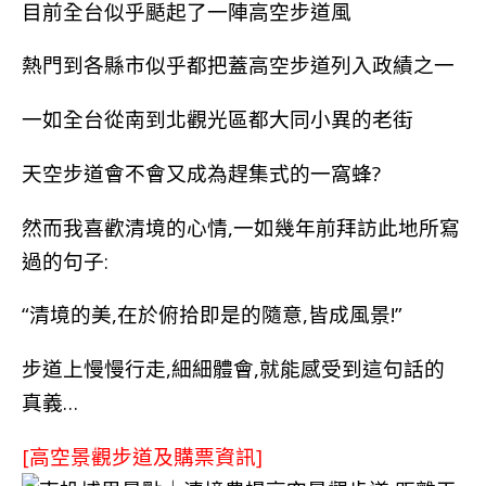
目前全台似乎颳起了一陣高空步道風
熱門到各縣市似乎都把蓋高空步道列入政績之一
一如全台從南到北觀光區都大同小異的老街
天空步道會不會又成為趕集式的一窩蜂?
然而我喜歡清境的心情,一如幾年前拜訪此地所寫
過的句子:
“清境的美,在於俯拾即是的隨意,皆成風景!”
步道上慢慢行走,細細體會,就能感受到這句話的
真義…
[高空景觀步道及購票資訊]