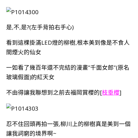
是,不,是?(左手背拍右手心)
看到這棵掛滿LED燈的柳樹,根本美到像是不食人
間煙火的仙女
一如看了幾百年還不完結的漫畫”千面女郎”(原名
玻璃假面)的紅天女
不由得讓我聯想到之前去福岡賞櫻的[
枝
垂櫻
]
忍不住回頭再拍一張,柳川上的柳樹
真是美到一個
讓我詞窮的境界啊~