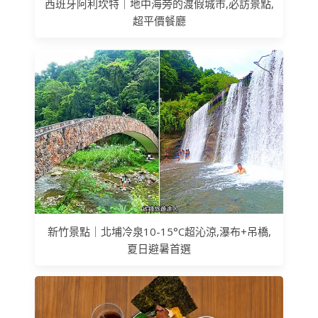
西班牙阿利坎特｜地中海旁的渡假城市,必訪景點,
超平價餐廳
新竹景點｜北埔冷泉10-15°C超沁涼,瀑布+吊橋,
夏日避暑首選