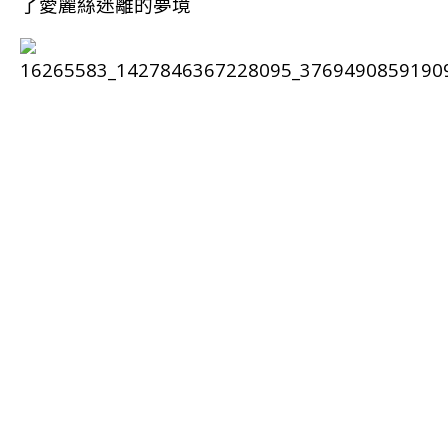
了愛麗絲迷離的夢境