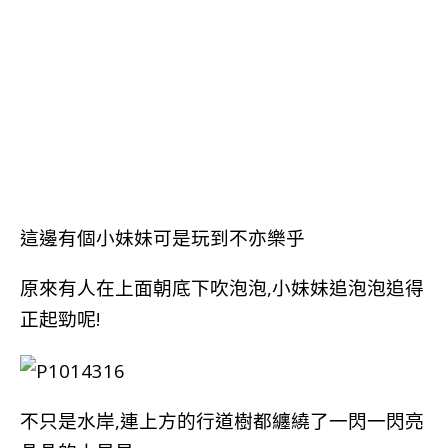
這邊有個小妹妹可是
玩到
不亦樂乎
原來有人在上面朝底下吹泡泡,小妹妹追泡泡追得
正起勁呢!
不只是水岸,連上方的行道樹都纏繞了一閃一閃亮