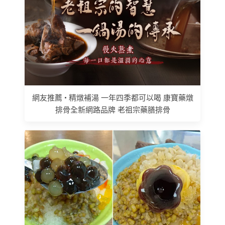
網友推薦 • 精燉補湯 一年四季都可以喝 康寶藥燉
排骨全新網路品牌 老祖宗藥膳排骨