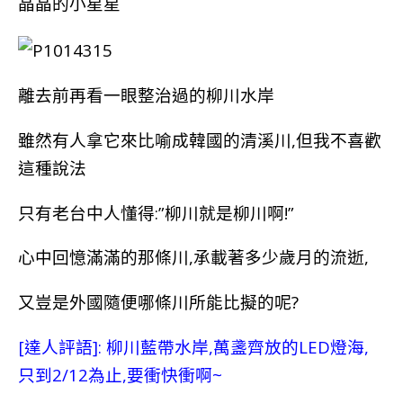
晶晶的小星星
離去前再看一眼整治過的柳川水岸
雖然有人拿它來比喻成韓國的清溪川,但我不喜歡
這種說法
只有老台中人懂得:”
柳川就是柳川啊!”
心中回憶滿滿的那條川,承載著多少歲月的流逝,
又豈是外國隨便哪條川所能比擬的呢?
[達人評語]: 柳川藍帶水岸,萬盞齊放的LED燈海,
只到2/12為止,要衝快衝啊~