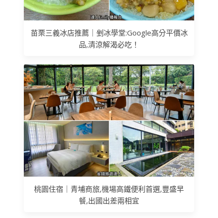
苗栗三義冰店推薦｜剉冰學堂:Google高分平價冰
品,清涼解渴必吃！
桃園住宿｜青埔商旅,機場高鐵便利首選,豐盛早
餐,出國出差兩相宜