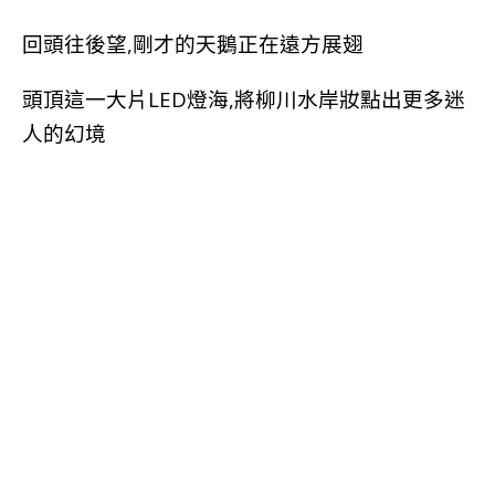
回頭往後望,剛才的天鵝正在遠方展翅
頭頂這一大片LED燈海,將柳川水岸妝點出更多迷
人的幻境