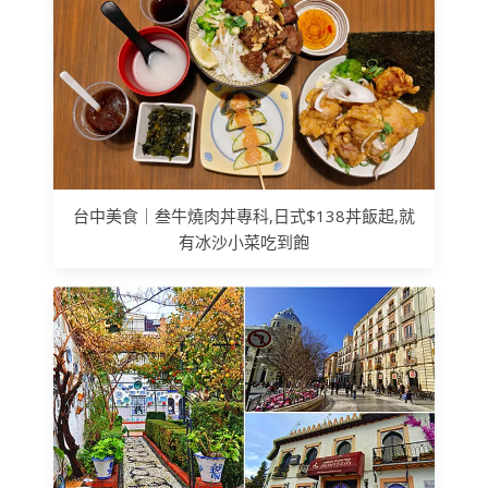
台中美食｜叁牛燒肉丼專科,日式$138丼飯起,就
有冰沙小菜吃到飽