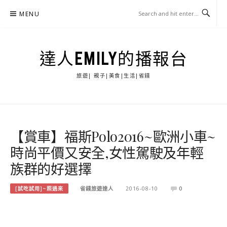
Skip
MENU
to
content
達人EMILY的播報台
旅遊| 親子|美食|生活|省錢
【賞車】福斯Polo2016~歐洲小車~
時尚平價又安全,女性駕駛及年輕
族群的好選擇
[試吃試用]~照過來
省錢旅遊達人
2016-08-10
0