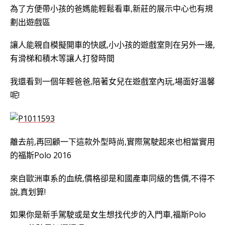
為了方便帶小孩的爸媽能輕鬆看車,新莊的展示中心也有規
劃出遊戲區
讓人能親自模擬開車的快感,小小孩的遊戲室則在另外一邊,
有滑梯和積木等讓人打發時間
我還看到一個年輕爸爸,陪著女兒在遊戲室內玩,場面好溫馨
呢!
離去前,再回顧一下這款外型時尚,實際駕駛起來也相當實用
的
福斯Polo 2016
來自歐洲車系的血統,價格卻是和國產車同級的售價,不得不
說,真划算!
如果你是新手駕駛或是女生想找代步的入門車,
福斯Polo