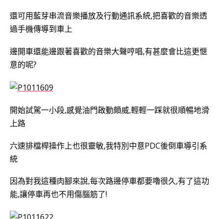
還可用藍芽串流音樂播放及行動通訊系統,把喜歡的音樂透
過手機傳導到車上
邊開車還能邊跟著喜歡的音樂大聲哼唱,有甚麼會比這更愜
意的呢?
開始試駕一小段,感覺油門啟動頗威,輕輕一踩就很順暢地滑
上路
六速排檔桿操作上也很靈敏,我特別中意PDC後倒車導引系
統
因為對我這種肉腳來說,每次路邊停車都要嚕很久,有了這功
能,讓停車再也不用傷腦筋了!