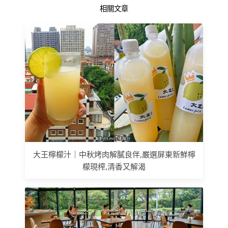
相關文章
大王檸檬汁｜中秋烤肉解膩良伴,嚴選屏東新鮮檸
檬現榨,清香又解渴