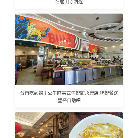
在龍山寺附近
台南吃到飽｜公牛隊美式牛排館永康店,吃排餐送
豐盛自助吧