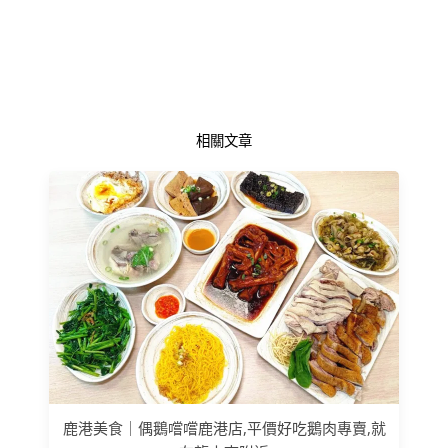
相關文章
鹿港美食｜偶鵝嚐嚐鹿港店,平價好吃鵝肉專賣,就