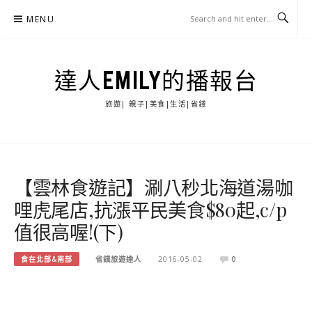
Skip
MENU
to
content
達人EMILY的播報台
旅遊| 親子|美食|生活|省錢
【雲林食遊記】涮八秒北海道湯咖
哩虎尾店,抗漲平民美食$80起,c/p
值很高喔!(下)
食在北部&南部
省錢旅遊達人
2016-05-02
0