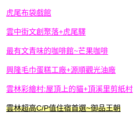
虎尾布袋戲館
雲中街文創聚落+虎尾驛
最有文青味的咖啡館~芒果咖啡
興隆毛巾蛋糕工廠+源順觀光油廠
雲林彩繪村:屋頂上的貓+頂溪里剪紙村
雲林超高C/P值住宿首選~御品王朝