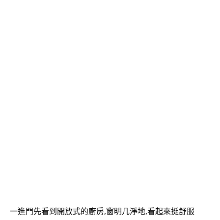
一進門先看到開放式的廚房,窗明几淨地,看起來挺舒服