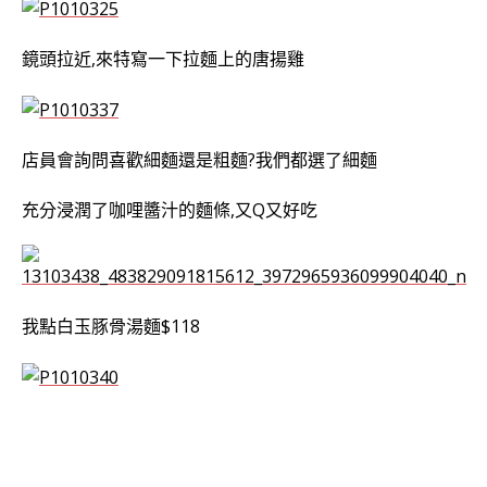
鏡頭拉近,來特寫一下拉麵上的唐揚雞
店員會詢問喜歡細麵還是粗麵?我們都選了細麵
充分浸潤了咖哩醬汁的麵條,又Q又好吃
我點白玉豚骨湯麵$118