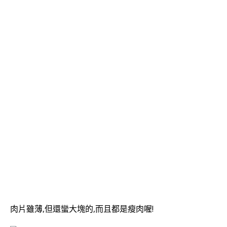
肉片雖薄,但還蠻大塊的,而且都是瘦肉喔!