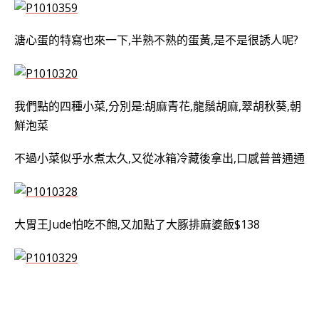
溏心蛋的特寫也來一下,半熟不熟的蛋黃,是不是很誘人呢?
我們點的四種小菜,分別是:胡麻青花,龍鬚胡麻,翠胡秋葵,朝
鮮泡菜
不過小菜似乎水煮太久,又從冰箱冷藏後拿出,口感普普通通
大胃王Jude怕吃不飽,又加點了大豚排麻婆飯$138