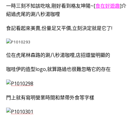
一時三刻不知該吃啥,剛好看到格友坤陽~[
食
在好遊趣
]介
紹過虎尾的涮八秒湯咖哩
食記看起來美賣,份量足又平價,立刻決定就是它了!
位在虎尾林森路的涮八秒湯咖哩,店招還蠻明顯的
咖哇伊的造型logo,就算路過也很難忽略它的存在
門上就有寫明營業時間和禁帶外食等字樣