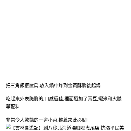
把三角飯糰壓扁,放入鍋中炸到金黃酥脆後起鍋
吃起來外表脆脆的,口感極佳,裡面還加了青豆,蝦米和火腿
等配料
非常令人驚豔的一道小菜,推薦來此必點!