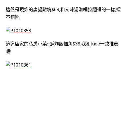
這盤是現炸的唐揚雞塊$68,和元味湯咖哩拉麵裡的一樣,還
不錯吃
這道店家的私房小菜~酥炸飯糰角$38,我和Jude一致推薦
喔!