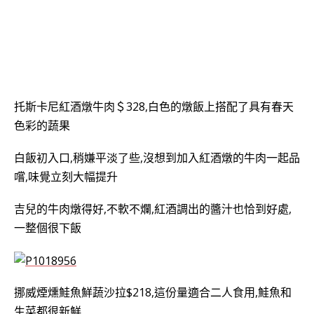
托斯卡尼紅酒燉牛肉＄328,白色的燉飯上搭配了具有春天
色彩的蔬果
白飯初入口,稍嫌平淡了些,沒想到加入紅酒燉的牛肉一起品
嚐,味覺立刻大幅提升
吉兒的牛肉燉得好,不軟不爛,紅酒調出的醬汁也恰到好處,
一整個很下飯
挪威煙燻鮭魚鮮蔬沙拉$218,這份量適合二人食用,
鮭魚和
生菜都很新鮮