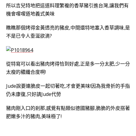
所以吉兒特地把這道料理繁複的香草豬引進台灣,讓我們有
機會嚐嚐道地義式美味
瞧瞧那個烤得金黃透亮的豬皮,中間還特地塞入香草調味,是
不是已令人
垂涎欲滴
?
從特寫可以看出豬肉烤得恰到好處,正是多一分太肥,
少一分
太瘦
的穠纖合度啊!
Jude說要連脆皮一起切著吃,才會更美味!
因為我骨折的手指
仍未康復,只好請Jude代勞
豬肉剛入口的剎那,感覺有點類似德國豬腳,脆脆的外皮搭著
肥嫩多汁的豬肉,美味極了!