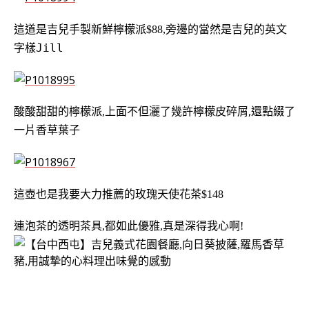
這道是
吉兒手製新鮮檸檬派$88,旁邊的當然是吉兒的英文
Jill
字樣
酸酸甜甜的檸檬派,上面不但灑了幾許檸檬皮碎屑,還點綴了
一片香草葉子
這壺也是我要大力推薦的
玫瑰天使花茶$148
連泡茶的透明茶具,都如此優雅,真是深得我心啊!