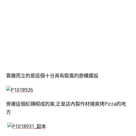
靠牆而立的是這個十分具有歐風的廚櫃擺設
旁邊這個紅磚砌成的窯,正是店內製作材燒窯烤Pizza的地
方