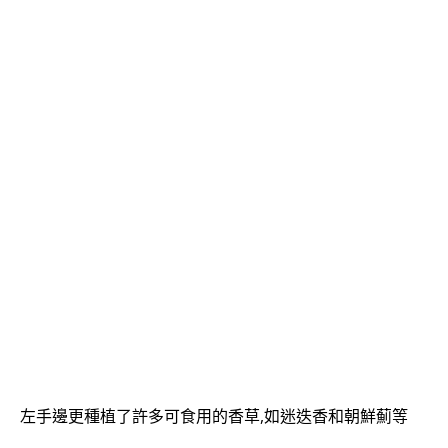
左手邊更種植了許多可食用的香草,如
迷迭香和朝鮮薊等