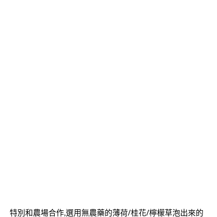
/
/
特別和農場合作,選用無農藥的
薄荷
桂花
檸檬草泡出來的