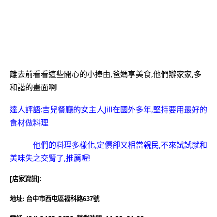
離去前看看這些開心的小捧由,爸媽享美食,他們辦家家,多
和諧的畫面啊!
達人評語:吉兒餐廳的女主人Jill在國外多年,堅持要用最好的
食材做料理
他們的料理多樣化,定價卻又相當親民,不來試試就和
美味失之交臂了,推薦喔!
[店家資訊]:
地址: 台中市西屯區福科路637號