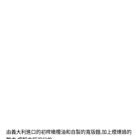
由義大利進口的初榨橄欖油和自製的寬版麵,加上煙燻過的