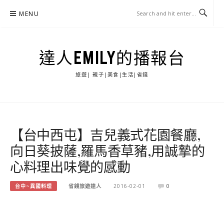
Skip
MENU
to
content
達人EMILY的播報台
旅遊| 親子|美食|生活|省錢
【台中西屯】吉兒義式花園餐廳,
向日葵披薩,羅馬香草豬,用誠摯的
心料理出味覺的感動
台中~異國料理
省錢旅遊達人
2016-02-01
0