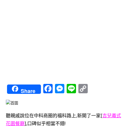
Facebook
Messenger
Line
Copy
Share
Link
聽親戚說位在中科商圈的福科路上,新開了一家[
吉兒義式
花園餐廳
],口碑似乎相當不錯!