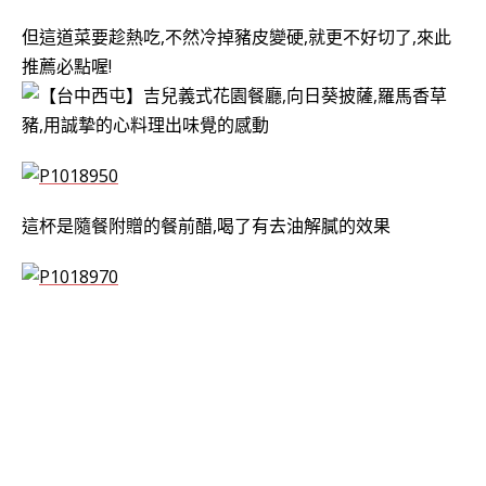
但這道菜要趁熱吃,不然冷掉豬皮變硬,就更不好切了,來此
推薦必點喔!
這杯是隨餐附贈的餐前醋,喝了有去油解膩的效果