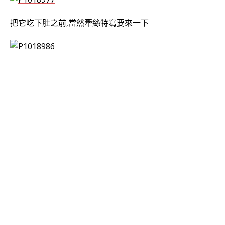
把它吃下肚之前,當然牽絲特寫要來一下