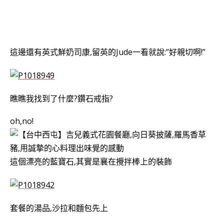
這邊還有英式鮮奶司康,留英的Jude一看就說:”好親切啊!”
瞧瞧我找到了什麼?鑽石戒指?
oh,no!
這個漂亮的藍寶石,其實是襄在攪拌棒上的裝飾
套餐的湯品,沙拉和麵包先上