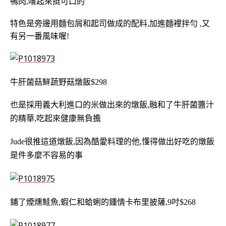
鴨肉,嚐起來挺可口的
特色是旁邊用麵包屑和起司做成的配料,加進麵裡拌勻 ,又
有另一番風味喔!
牛肝菌菇鮮蔬野菇燉飯$298
也是採用義大利進口的米做出來的燉飯,融和了牛肝菌醬汁
的精華,吃起來健康無負擔
Jude很推這道燉飯,因為酷愛料理的他,懂得做出好吃的燉飯
是件多麼不容易的事
鋪了煙燻鮭魚,蝦仁和蛤蜊的
鍾情卡布里披薩,9吋$268