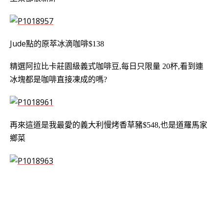
Jude點的
原
萃冰滴咖啡$138
精選阿拉比卡莊園級義式咖啡豆,每日只限量 20杯,看到連
冰塊都是咖啡直接凍成的嗎?
再來這
道是
我最愛的
義大利慢烤香草豬$548,也是道羅馬家
鄉菜