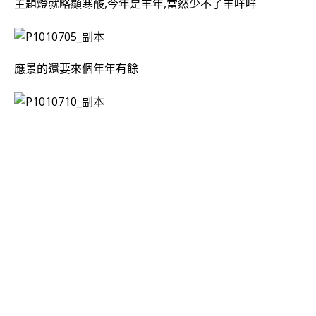
主題燈就略顯寒酸,今年是羊年,當然少不了羊咩咩
應景的還要來個年年有餘