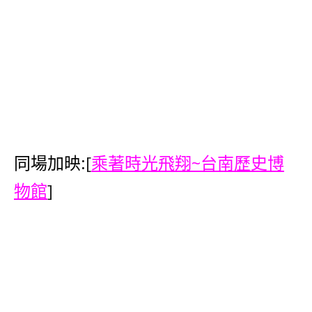
同場加映:
[
乘著時光飛翔~台南歷史博
物館
]