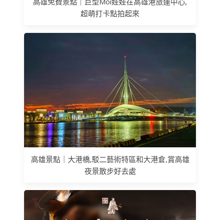
高雄免費景點｜巨型Moi娃娃在高雄港旅運中心,
超萌打卡點拍起來
高雄景點｜大港橋,駁二藝術特區和大港倉,賞高雄
夜景散步好去處