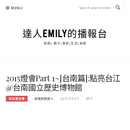
Skip
MENU
to
content
達人EMILY的播報台
旅遊| 親子|美食|生活|省錢
2015燈會Part 1~[台南篇]:點亮台江
@台南國立歷史博物館
玩在南台灣
省錢旅遊達人
2015-03-03
1