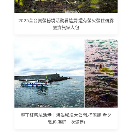
2025全台賞螢秘境活動看這篇!還有螢火螢住宿露
營資訊懶人包
墾丁紅柴坑漁港｜海龜秘境大公開,搭潛艇,看夕
陽,吃海鮮一次滿足!