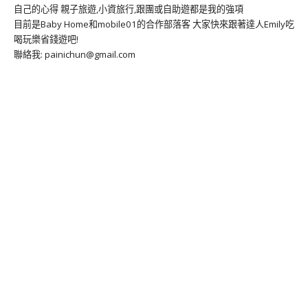
自己的心得 親子旅遊,小資旅行,跟團或自助遊都是我的強項
目前是Baby Home和mobile01的合作部落客 大家快來跟著達人Emily吃
喝玩樂省錢遊吧!
聯絡我: painichun@gmail.com