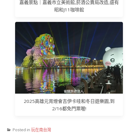
嘉義景點｜嘉義市立美術館,菸酒公賣局改造,還有
昭和J11咖啡館
2025高雄元宵燈會吉伊卡哇和冬日遊樂園,到
2/16都免門票喔!
Posted in
玩在南台灣