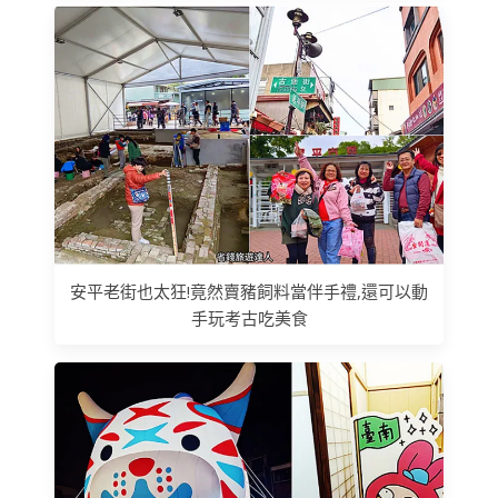
安平老街也太狂!竟然賣豬飼料當伴手禮,還可以動
手玩考古吃美食