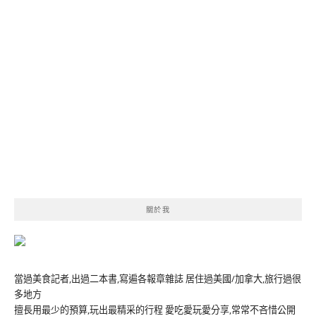
關於我
當過美食記者,出過二本書,寫遍各報章雜誌 居住過美國/加拿大,旅行過很
多地方
擅長用最少的預算,玩出最精采的行程 愛吃愛玩愛分享,常常不吝惜公開