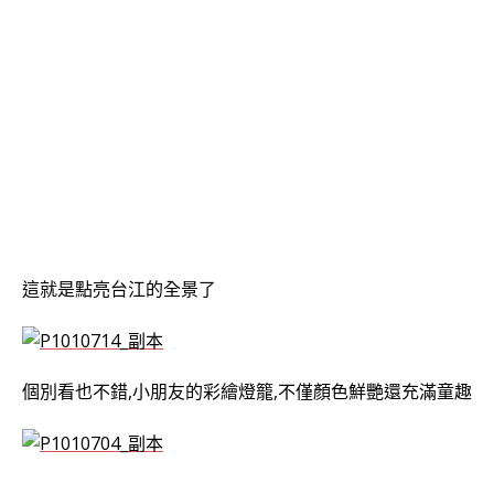
這就是點亮台江的全景了
個別看也不錯,小朋友的彩繪燈籠,不僅顏色鮮艷還充滿童趣