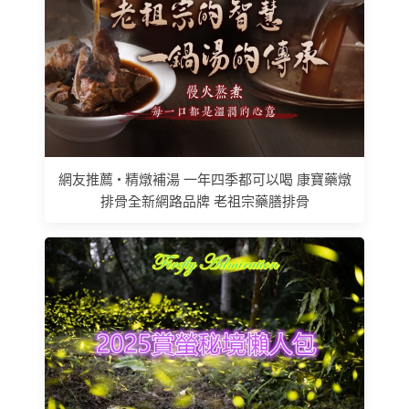
網友推薦 • 精燉補湯 一年四季都可以喝 康寶藥燉
排骨全新網路品牌 老祖宗藥膳排骨