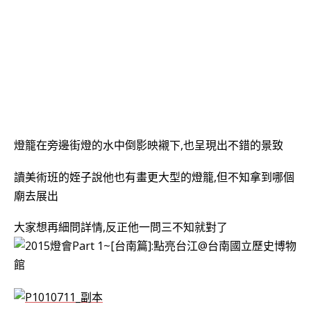
燈籠在旁邊街燈的水中倒影映襯下,也呈現出不錯的景致
讀美術班的姪子說他也有畫更大型的燈籠,但不知拿到哪個
廟去展出
大家想再細問詳情,反正他一問三不知就對了