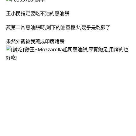
王小民指定要吃不油的
蔥油餅
煎第二片
蔥油餅時,剩下的油量極少
,幾乎是乾煎了
果然
外觀
被我煎成印度烤餅