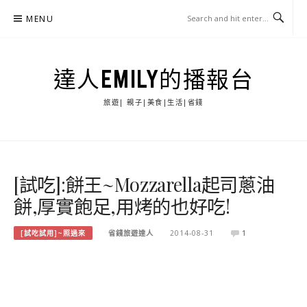
Skip
MENU
to
content
達人EMILY的播報台
旅遊| 親子|美食|生活|省錢
[試吃]:餅王~Mozzarella起司蔥油
餅,厚實飽足,用烤的也好吃!
[試吃試用]~照過來
省錢旅遊達人
2014-08-31
1