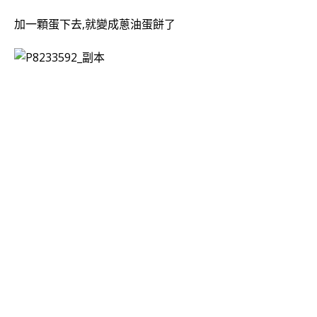
加一顆蛋下去,就變成
蔥油
蛋餅了