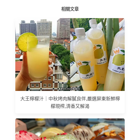
相關文章
大王檸檬汁｜中秋烤肉解膩良伴,嚴選屏東新鮮檸
檬現榨,清香又解渴