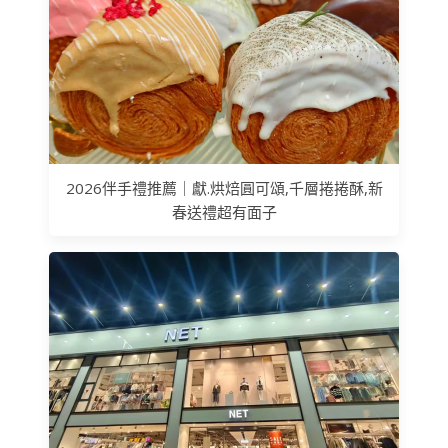
2026伴手禮推薦｜獻.烘焙圓可頌,千層捲捲酥,新
春送禮超有面子