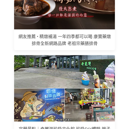
網友推薦 • 精燉補湯 一年四季都可以喝 康寶藥燉
排骨全新網路品牌 老祖宗藥膳排骨
宜蘭景點｜奇麗灣珍奶文化館,珍奶DIY體驗,親子