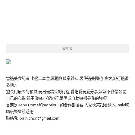
關於我
當過美食記者,出過二本書,寫遍各報章雜誌 居住過美國/加拿大,旅行過很
多地方
擅長用最少的預算,玩出最精采的行程 愛吃愛玩愛分享,常常不吝惜公開
自己的心得 親子旅遊,小資旅行,跟團或自助遊都是我的強項
目前是Baby Home和mobile01的合作部落客 大家快來跟著達人Emily吃
喝玩樂省錢遊吧!
聯絡我: painichun@gmail.com