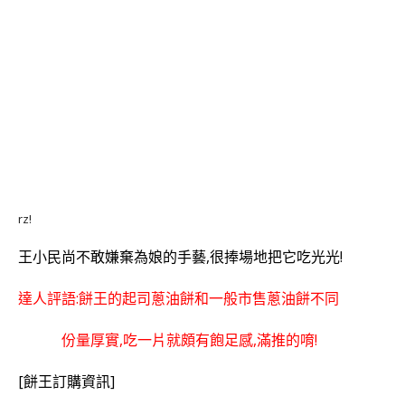
rz!
王小民尚不敢嫌棄為娘的手藝,很捧場地把它吃光光!
達人評語:餅王的起司
蔥油餅和一般市售
蔥油餅不同
份量厚實,吃一片就頗有飽足感,滿推的唷!
[餅王訂購資訊]