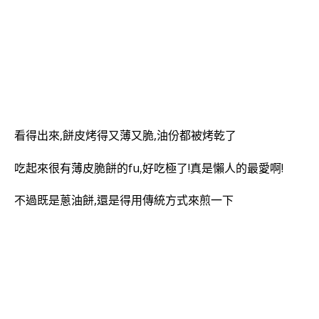
看得出來,餅皮烤得又薄又脆,油份都被烤乾了
吃起來很有薄皮脆餅的fu,好吃極了!真是懶人的最愛啊!
不過既是
蔥油餅,還是得用傳統方式來煎一下