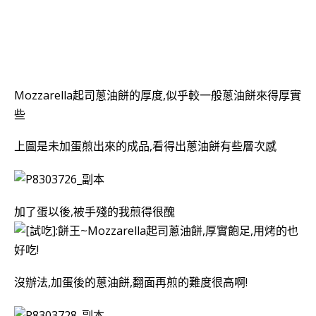
Mozzarella起司
蔥油餅的厚度,
似乎
較一般
蔥油餅來得厚實
些
上圖是未加蛋煎出來的成品,看得出
蔥油餅有些層次感
加了蛋以後,被手殘的我煎得很醜
沒辦法,加蛋後的
蔥油餅,翻面再煎的難度很高啊!