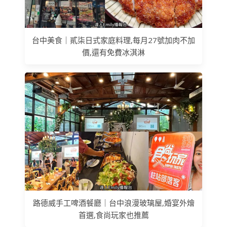
台中美食｜貳柒日式家庭料理,每月27號加肉不加
價,還有免費冰淇淋
路德威手工啤酒餐廳｜台中浪漫玻璃屋,婚宴外燴
首選,食尚玩家也推薦