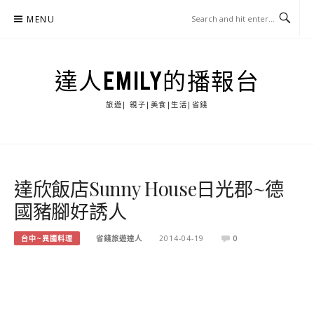
Skip
MENU
to
content
達人EMILY的播報台
旅遊| 親子|美食|生活|省錢
達欣飯店Sunny House日光郡~德
國豬腳好誘人
台中~異國料理
省錢旅遊達人
2014-04-19
0