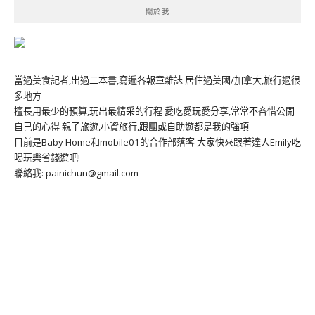
關於我
當過美食記者,出過二本書,寫遍各報章雜誌 居住過美國/加拿大,旅行過很
多地方
擅長用最少的預算,玩出最精采的行程 愛吃愛玩愛分享,常常不吝惜公開
自己的心得 親子旅遊,小資旅行,跟團或自助遊都是我的強項
目前是Baby Home和mobile01的合作部落客 大家快來跟著達人Emily吃
喝玩樂省錢遊吧!
聯絡我: painichun@gmail.com