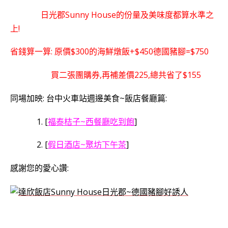
日光郡Sunny House的份量及美味度都算水準之
上!
省錢算一算: 原價$300的海鮮燉飯+$450德國豬腳=$750
買二張團購券,再補差價225,
總共省了$155
同場加映: 台中火車站週邊美食~飯店餐廳篇:
1. [
福泰桔子~西餐廳吃到飽
]
2. [
假日酒店~聚坊下午茶
]
感謝您的愛心讚: