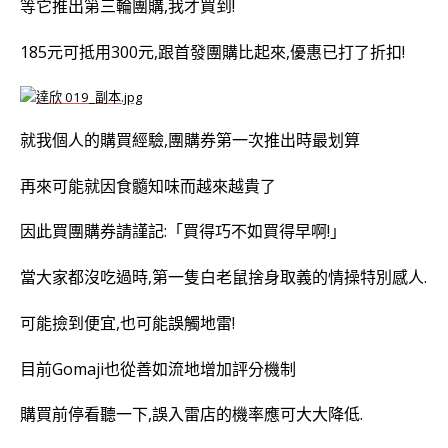
等它推出第三輪團購,我才買到!
185元可抵用300元,跟首發團購比起來,優惠已打了折扣!
就我個人的購買經驗,團購券第一次推出時最划算
再來可能就因食髓知味而越來越貴了
因此買團購券請謹記:「買得巧不如買得早啊!」
當大家都沒吃過時,第一隻白老鼠捨身取義的情操特別感人.
可能撿到便宜,也可能誤觸地雷!
目前Gomaji也從善如流地增加評分機制
購買前停看聽一下,誤入雷店的機率應可大大降低.