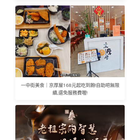
一中街美食｜京厚屋168元起吃到飽!自助吧無限
續,還免服務費喔!