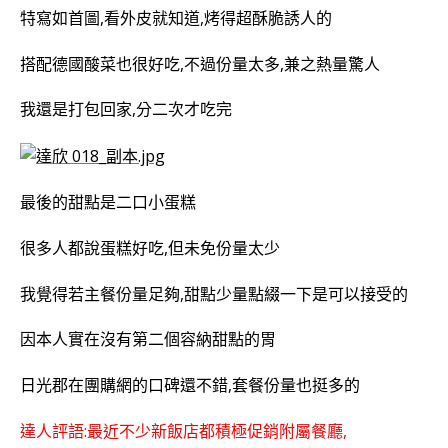
特寫如首圖,看外皮就知道,烤得超酥脆誘人的
搭配德國酸菜也很好吃,不過份量太多,兼之熱量驚人
我還是打包回家,分二次才吃完
最後的甜點是二口小蛋糕
很多人都說蛋糕好吃,但未免份量太少
我覺得若主餐份量足夠,甜點少量點綴一下是可以接受的
因本人實在沒有第二個容納甜點的胃
日光郡在團購網的口碑還不錯,套餐份量也挺多的
達人評語:最近不少新飯店都積極促銷附屬餐廳,