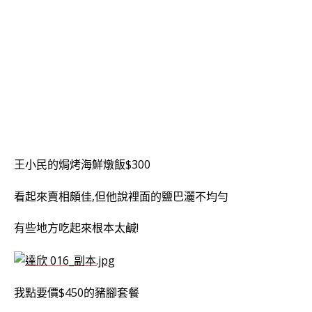
王小民的焗烤海鮮燉飯$300
看起來賣相頗佳,但他說裡面的鹽巴灑不均勻
有些地方吃起來根本太鹹!
我點要價$450的豬腳套餐