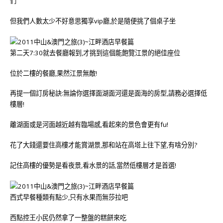
們
但我們人數太少不好意思獨享vip廳,於是隨便挑了個桌子坐
第二天7:30就去餐廳報到,才挑到這個能飽覽江景的絕佳座位
位於二樓的餐廳,果然江景無敵!
再提一個訂房秘訣:無論你選擇面湖面河還是面海的房型,請務必選擇低
樓層!
離湖面或是河面越近越有臨場感,看起來的景色會更有fu!
花了大錢還要住高樓才能賞湖景,那和站在高塔上往下望,有啥分別?
記住高樓的優勢是看夜景,看水景的話,當然低樓層才是首選!
西式早餐種類有點少,只有水果而無莎拉吧
西點控王小民仍然拿了一整盤的糕餅來吃