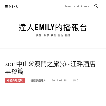
Skip
MENU
to
content
達人EMILY的播報台
旅遊| 親子|美食|生活|省錢
2011中山&澳門之旅(3)~江畔酒店
早餐篇
中國內地走跳
省錢旅遊達人
2011-08-28
0