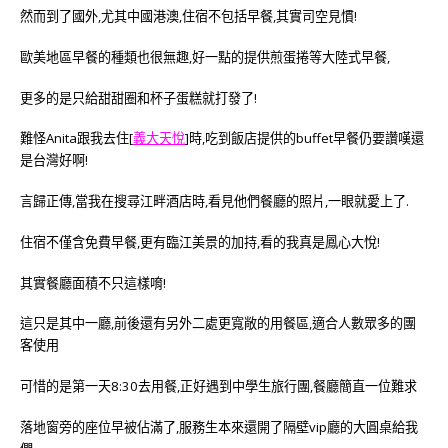
然而到了國外,尤其中國港澳,住宿不包括早餐,其實司空見慣!
歐美地區早餐的種類也很無趣,好一點的提供煎蛋捲等大陸式早餐,
更多的是只給甜甜圈和杯子蛋糕就打發了!
難怪Anita跟我去住
[
義大天悅
]時,吃到飯店提供的buffet早餐仍要讚嘆還
是台灣好啊!
言歸正傳,當我在搜尋江畔酒店時,看見他們餐廳的照片,一眼就愛上了.
住宿不僅含免費早餐,更有臨江美景的加持,看的我真是鳳心大悅!
其實餐廳面積不只這樣唷!
這只是其中一廳,前後還有另外二處更寬敞的用餐區,適合人數眾多的團
客使用
可惜的是第一天8:30去用餐,正好遇到中學生旅行團,餐廳簡直一位難求
落地窗旁的座位早被佔滿了,服務生本來還開了隔壁vip廳的大圓桌給我