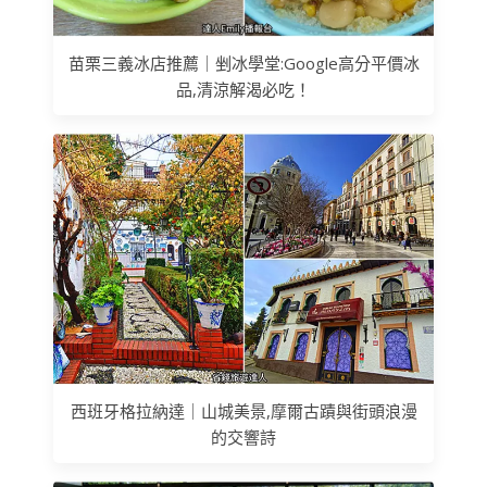
苗栗三義冰店推薦｜剉冰學堂:Google高分平價冰
品,清涼解渴必吃！
西班牙格拉納達｜山城美景,摩爾古蹟與街頭浪漫
的交響詩