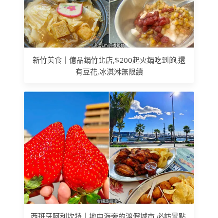
新竹美食｜億品鍋竹北店,$200起火鍋吃到飽,還
有豆花,冰淇淋無限續
西班牙阿利坎特｜地中海旁的渡假城市,必訪景點,