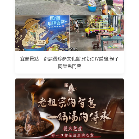
宜蘭景點｜奇麗灣珍奶文化館,珍奶DIY體驗,親子
同樂免門票