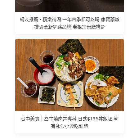
網友推薦 • 精燉補湯 一年四季都可以喝 康寶藥燉
排骨全新網路品牌 老祖宗藥膳排骨
台中美食｜叁牛燒肉丼專科,日式$138丼飯起,就
有冰沙小菜吃到飽