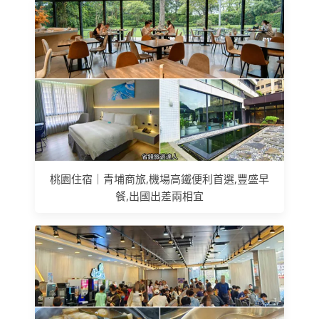
桃園住宿｜青埔商旅,機場高鐵便利首選,豐盛早
餐,出國出差兩相宜