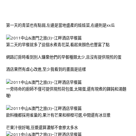
第一天的青菜也有點弱,左邊是當地盛產的娃娃菜,右邊則是xx瓜
第二天的早餐就多了這個水煮青花菜,看起來顏色也豐富了點
網路訂房時看到別人嫌棄他們的早餐種類太少,且沒有提供現煎的蛋
酒店果然有虛心改進,至少我看到的畫面是這樣
一旁待命的廚師不僅可提供現煎荷包蛋,太陽蛋,還有現煮的餫飩和湯麵
喔!
飲料機都採用雀巢的,果汁有芒果和柳橙可選,中間還有冰豆漿
芒果汁很好喝,豆漿還算濃郁不會摻太多水