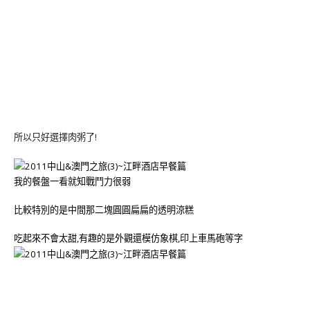
所以只好選擇肉粥了!
我的餐盤一看就知戰鬥力很弱
比較特別的是中間那二塊圓圓扁扁的透明涼糕
吃起來不會太甜,有趣的是外觀還模仿象棋,印上車馬砲等字