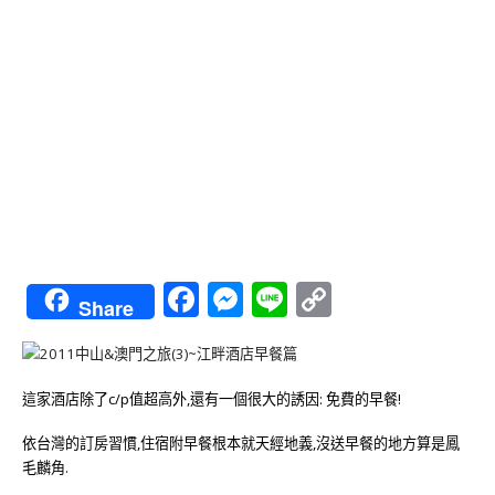
Facebook
Messenger
Line
Copy
Share
Link
這家酒店除了c/p值超高外,還有一個很大的誘因: 免費的早餐!
依台灣的訂房習慣,住宿附早餐根本就天經地義,沒送早餐的地方算是鳳
毛麟角.