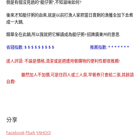
倒是有個沒見過的”艇仔粥”,不知滋味如何?
後來才知艇仔粥的由來,就是以前打漁人家把當日賣剩的漁獲全加下去煮
成一大鍋,
精華全在此鍋,所以我就把它解讀成為艇仔粥=招牌廣東州的意思.
省錢指數: $ $ $ $ $ $ $ $ $ 推薦指數: * * * * * * *
達人評語: 不論是價格,清潔或是週遭用餐購物的便利性都很推薦!
雖然加人不加價,可是住四人或三人房,早餐券只會給二張,其餘請
自費!
分享
Facebook
Plurk
YAHOO!