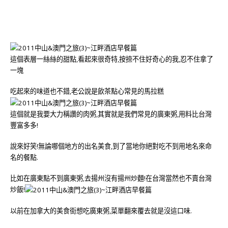
這個表層一絲絲的甜點,看起來很奇特,按捺不住好奇心的我,忍不住拿了
一塊
吃起來的味道也不錯,老公說是飲茶點心常見的馬拉糕
這個就是我要大力稱讚的肉粥,其實就是我們常見的廣東粥,用料比台灣
豐富多多!
說來好笑!無論哪個地方的出名美食,到了當地你絕對吃不到用地名來命
名的餐點.
比如在廣東點不到廣東粥,去揚州沒有揚州炒麵!在台灣當然也不賣台灣
炒飯!
以前在加拿大的美食街想吃廣東粥,菜單翻來覆去就是沒這口味.