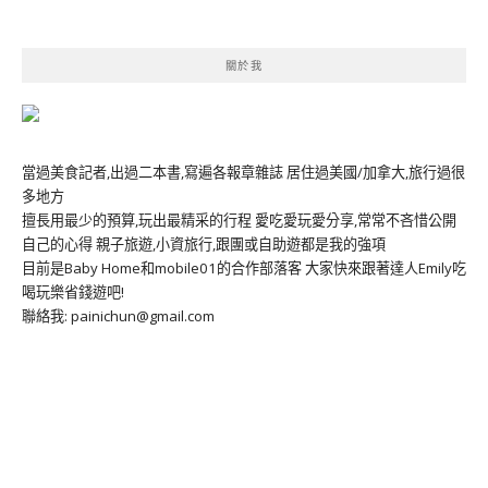
關於我
當過美食記者,出過二本書,寫遍各報章雜誌 居住過美國/加拿大,旅行過很
多地方
擅長用最少的預算,玩出最精采的行程 愛吃愛玩愛分享,常常不吝惜公開
自己的心得 親子旅遊,小資旅行,跟團或自助遊都是我的強項
目前是Baby Home和mobile01的合作部落客 大家快來跟著達人Emily吃
喝玩樂省錢遊吧!
聯絡我: painichun@gmail.com