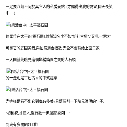
一定要介紹不同於其它人的私房景點,
(才顯得出我的厲害,仰天長笑
中…..)
這家位在太平的[福石園],雖然知名度不如”新社古堡”,”又見一煙炊”
可是它的庭園美景,與拍照適合指數,完全不會輸給上面二家.
一入園就先瞧見這個堪稱鎮園之寶的大石頭
另一邊則是古色古香的中式建築
光這樣還看不出它到底有多美?且讓我引一下陶兄淵明的句子:
“初極狹,才通人,復行數十步,豁然開朗….”
到底有多開朗?且看!