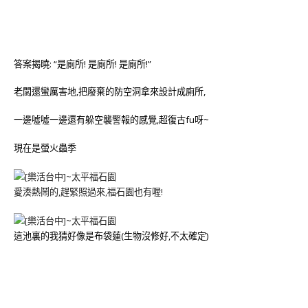
答案揭曉: “是廁所! 是廁所! 是廁所!”
老闆還蠻厲害地,把廢棄的防空洞拿來設計成廁所,
一邊噓噓一邊還有躲空襲警報的感覺,超復古fu呀~
現在是螢火蟲季
愛湊熱鬧的,趕緊照過來,福石園也有喔!
這池裏的我猜好像是布袋蓮(生物沒修好,不太確定)