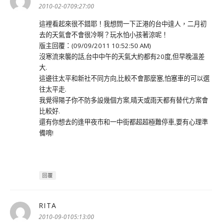
示:
2010-02-0709:27:00
這裡看起來很不錯耶！我想問一下正港的台中達人，二月初
去的天氣會不會很冷啊？玩水怕小孩著涼呢！
版主回覆：(09/09/2011 10:52:50 AM)
沒寒流來襲的話,台中中午的天氣大約都有20度,但早晚溫差
大.
這邊往太平和新社不同方向,比較不會那麼塞,怕塞車的可以選
往太平走.
我覺得陽子你不防多設幾個方案,晴天或雨天都有替代方案會
比較好.
還有你想去的逢甲夜市和一中街都超超極難停車,要有心理準
備唷!
回覆
RITA
表
示:
2010-09-0105:13:00