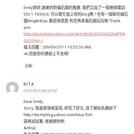
Emily妳好,謝謝你對福石園的推薦. 我們又加了一個連絡電話
0921-765426, 可以幫忙放上你的blog嗎 ? 也有一個新的福石
園blog&nbsp; 歡迎來逛逛 有空再來福石園玩玩喲 Thank
you
http://tw.myblog.yahoo.com/jw1tr8n4SAGQOo2D0dPFt9
Gz3QmA–/
版主回覆：(09/09/2011 10:52:50 AM)
ok,但是你的連結上不去呢!
回覆
RITA
表
示:
2010-09-0704:37:00
Dear Emily,
Sorry, 我是部落格菜鳥, 研究了好久, 改了網站名稱如下
http://tw.myblog.yahoo.com/lotus-fish
請再試試看, 很謝謝你喲.
&nbsp;