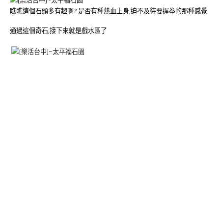
瞧瞧這個石頭多有趣啊? 是否有種熱血上身,迫不及待要握拳的那種感覺
通過這個奇石,接下來就是戲水區了