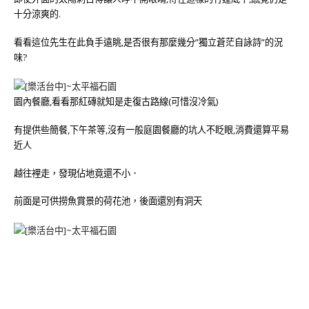
十分涼爽的.
看看這位先生在此負手遠眺,是否很有那麼幾分”獨立蒼茫自詠詩”的況
味?
園內餐廳,看看那紅磚就知是走復古路線(可惜沒冷氣)
有提供些簡餐,下午茶等,沒有一般庭園餐廳的坑人不眨眼,消費還算平易
近人
越往裡走，發現佔地竟還不小．
前面是可供撈魚賞景的荷花池，後面還別有洞天