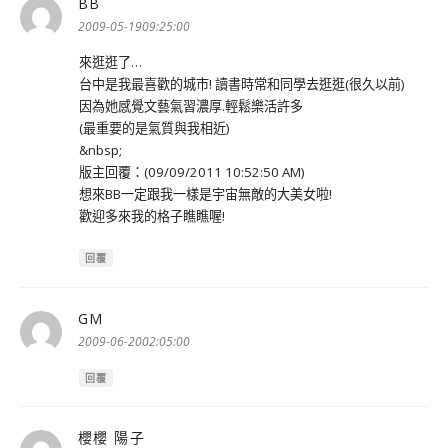
BB
表
示:
2009-05-1909:25:00
來逛逛了…
台中是我最喜歡的城市! 讀書時常和同學去逛逛(很久以前)
因為她感覺文藝氣習濃厚.輕鬆樂活許多
(最重要的是氣質與我相近)
&nbsp;
版主回覆：(09/09/2011 10:52:50 AM)
想來BB一定跟我一樣是宇宙無敵的大美女啦!
歡迎多來我的格子瞧瞧喔!
回覆
GM
表
示:
2009-06-2002:05:00
回覆
櫻櫻 陽子
表