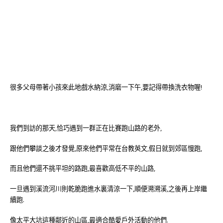
很多父母帶著小孩來此地戲水納涼,消磨一下午,要記得帶換洗衣物喔!
我們到訪的那天,恰巧遇到一群正在比賽跑山路的老外,
跟他們攀談之後才發覺,原來他們平常在台教英文,假日就到郊區慢跑,
而且他們還不挑平坦的路跑,最喜歡高低不平的山路,
一旦遇到溪流河川則乾脆跑進水裏清涼一下,順便溯溯溪,之後再上岸繼
續跑.
像太平大坑這種鄰近的山區,最適合酷愛戶外活動的他們.