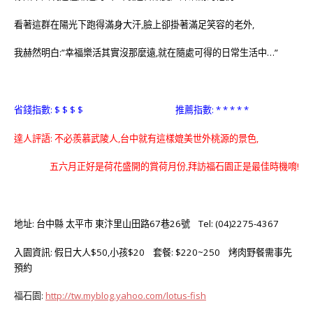
看著這群在陽光下跑得滿身大汗,臉上卻掛著滿足笑容的老外,
我赫然明白:”幸福樂活其實沒那麼遠,就在隨處可得的日常生活中…”
省錢指數: $ $ $ $ 推薦指數: * * * * *
達人評語: 不必羨慕武陵人,台中就有這樣媲美世外桃源的景色,
五六月正好是荷花盛開的賞荷月份,拜訪福石園正是最佳時機唷!
地址: 台中縣 太平市 東汴里山田路67巷26號 Tel: (04)2275-4367
入園資訊: 假日大人$50,小孩$20 套餐: $220~250 烤肉野餐需事先
預約
福石園:
http://tw.myblog.yahoo.com/lotus-fish