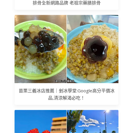
排骨全新網路品牌 老祖宗藥膳排骨
苗栗三義冰店推薦｜剉冰學堂:Google高分平價冰
品,清涼解渴必吃！