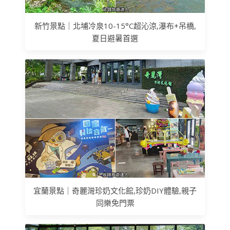
新竹景點｜北埔冷泉10-15°C超沁涼,瀑布+吊橋,
夏日避暑首選
宜蘭景點｜奇麗灣珍奶文化館,珍奶DIY體驗,親子
同樂免門票