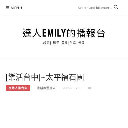
Skip
MENU
to
content
達人EMILY的播報台
旅遊| 親子|美食|生活|省錢
[樂活台中]~太平福石園
在地人推台中
省錢旅遊達人
2009-05-16
8