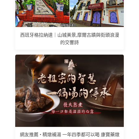
西班牙格拉納達｜山城美景,摩爾古蹟與街頭浪漫
的交響詩
網友推薦 • 精燉補湯 一年四季都可以喝 康寶藥燉