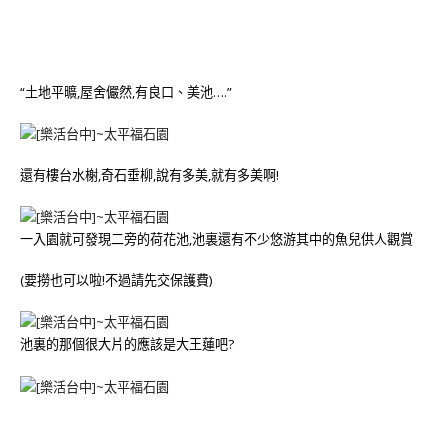
“土地平曠,屋舍儼然,有良口、美池….”
還有樓台水榭,奇石垂柳,說有多美,就有多美啊!
一入園就可發現二旁的荷花池,池裏還有不少悠游其中的魚兒供人觀賞
(要撈也可以啦!不過請先交保護費)
池裏的那個很大片的應該是大王蓮吧?