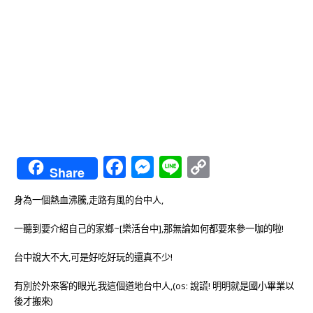
Facebook
Messenger
Line
Copy
Share
Link
身為一個熱血沸騰,走路有風的台中人,
一聽到要介紹自己的家鄉~[樂活台中],
那無論如何都要來參一咖的啦!
台中說大不大,可是好吃好玩的還真不少!
有別於外來客的眼光,我這個道地台中人,
(os: 說謊! 明明就是國小畢業以
後才搬來)