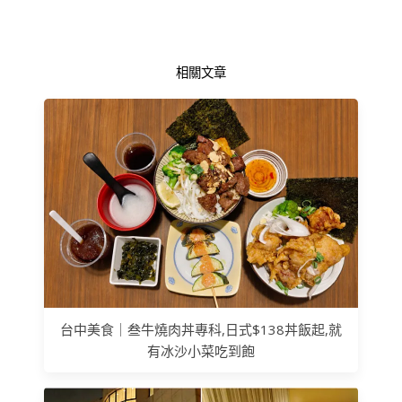
相關文章
台中美食｜叁牛燒肉丼專科,日式$138丼飯起,就
有冰沙小菜吃到飽