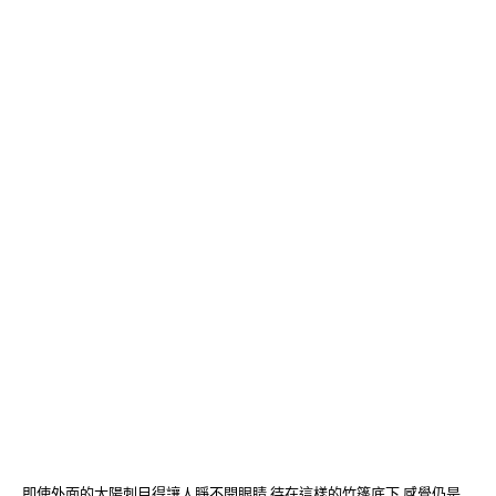
即使外面的太陽刺目得讓人睜不開眼睛,待在這樣的竹篷底下,感覺仍是