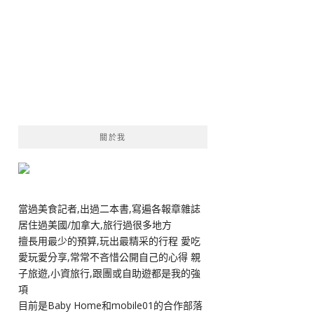
關於我
當過美食記者,出過二本書,寫遍各報章雜誌
居住過美國/加拿大,旅行過很多地方
擅長用最少的預算,玩出最精采的行程 愛吃
愛玩愛分享,常常不吝惜公開自己的心得 親
子旅遊,小資旅行,跟團或自助遊都是我的強
項
目前是Baby Home和mobile01的合作部落