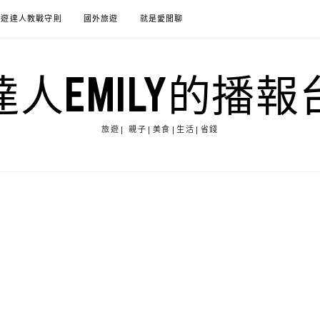
旅遊達人教戰守則
國外旅遊
就是愛閒聊
達人EMILY的播報
旅遊| 親子|美食|生活|省錢