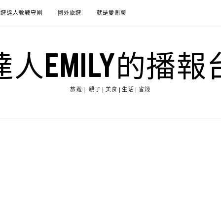
旅遊達人教戰守則
國外旅遊
就是愛閒聊
達人EMILY的播報
旅遊| 親子|美食|生活|省錢