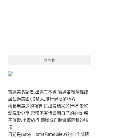
關於我
當過美食記者,出過二本書,寫遍各報章雜誌
居住過美國/加拿大,旅行過很多地方
擅長用最少的預算,玩出最精采的行程 愛吃
愛玩愛分享,常常不吝惜公開自己的心得 親
子旅遊,小資旅行,跟團或自助遊都是我的強
項
目前是Baby Home和mobile01的合作部落