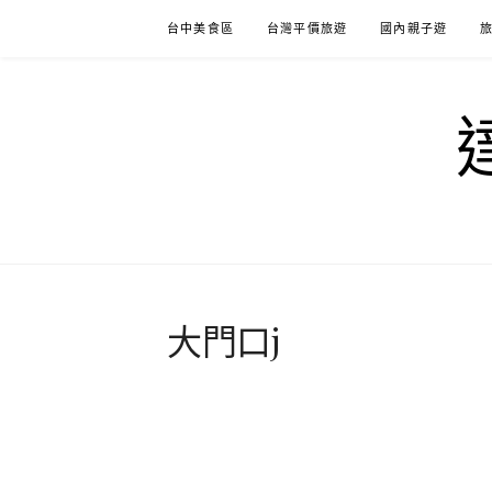
Skip
台中美食區
台灣平價旅遊
國內親子遊
to
content
大門口j